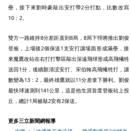
壘，接下來劉時豪敲出安打帶2分打點，比數改寫
10：2。
雙方一路維持8分差距直到8局，8局下悍將推出劉俊
登板，上場後2個保送1支安打讓場面形成滿壘，接
來魔鷹改站在右打打擊區敲出深遠飛球形成高飛犧牲
送回1分，後續顏清浤安打、宋伯翰高飛犧牲打，讓
數變為13：2，最終雄鷹就以11分差拿下勝利。劉俊
最快球速測到141公里，這是他生涯首度登板站上投
丘，總計1局被敲2安有2保送。
更多三立新聞網報導