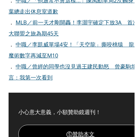
．
中職／「他通常不會這樣...」陳禹勳單局2次觸
葉總走出休息室道歉
．
MLB／前一天才剛開轟！李灝宇確定下放3A 首
大聯盟之旅為期45天
．
中職／李凱威單場4安！「天空龍」撕咬桃猿 龍
魔術數字再減至M10
．
中職／曾經的同學也沒見過王建民動怒 曾豪駒坦
言：我第一次看到
小心意大意義，小額贊助鏡週刊！
贊助本文