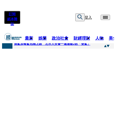
訂閱
登入
紙本雜
誌
最新
娛樂
政治社會
財經理財
人物
美
快訊
酒駕加毒駕危險上路 北市大安警一週連破2起「雙駕」
快訊
Ozone黃文廷、FEniX夏浦洋組「神隊友」 邱以太、林亭莉熱血狂奔殺青淚崩
快訊
AKIRA台北唱到一半突收兒子告白「爸爸I LOVE YOU」 驚喜林志玲同步曝光父親節「披薩蛋糕」