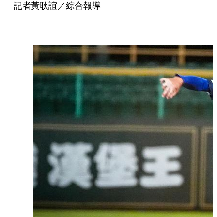
記者黃耿誼／綜合報導