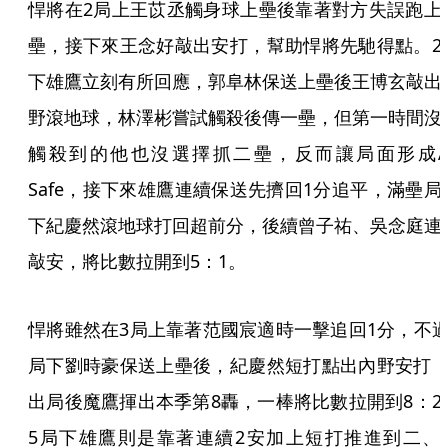
悍將在2局上王苡丞觸身球上壘後靠著對方失誤跑上
壘，接下來王念好敲出安打，幫助悍將先馳得點。2
下雄鷹立刻有所回應，郭阜林保送上壘後王博玄敲出
野滾地球，林澤彬嘗試觸殺後傳一壘，但第一時間沒
觸殺到的他也沒選擇抓二壘，反而讓局面形成Al
Safe，接下來雄鷹連續保送先擠回1分追平，滿壘局
下紀慶然滾地球打回超前分，後續曾子祐、吳念庭連
敲安，將比數拉開到5：1。
悍將雖然在3局上靠著范國宸適時一擊追回1分，不過
局下劉時豪保送上壘後，紀慶然短打點出內野安打，
出局後魔鷹揮出本季第8轟，一棒將比數拉開到8：2
5局下雄鷹則是靠著連續2安加上短打推進到二、