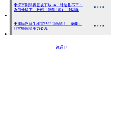
李灝宇剛開轟竟被下放3A！球迷抱不平：
為何他留下 教頭「殘酷2選1」原因曝
王建民怒關牛棚電話門引熱議！ 廠商：
非常堅固請用力發洩
鏡週刊