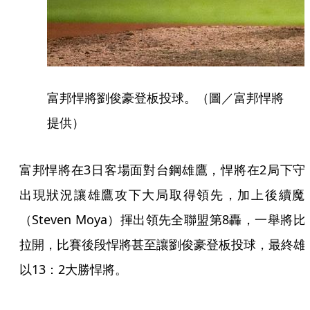
富邦悍將劉俊豪登板投球。（圖／富邦悍將
提供）
富邦悍將在3日客場面對台鋼雄鷹，悍將在2局下守
出現狀況讓雄鷹攻下大局取得領先，加上後續魔
（Steven Moya）揮出領先全聯盟第8轟，一舉將比
拉開，比賽後段悍將甚至讓劉俊豪登板投球，最終雄
以13：2大勝悍將。