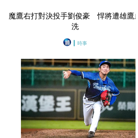
魔鷹右打對決投手劉俊豪 悍將遭雄鷹
洗
時事