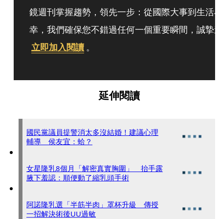
鏡週刊掌握趨勢，領先一步：從國際大事到生活
幸，我們確保您不錯過任何一個重要瞬間，誠摯
立即加入閱讀
。
延伸閱讀
國民黨議員提警消太多沒結婚！建議心理
輔導 侯友宜：蛤？
女星隆乳8個月「解密真實胸圍」 抬手露
腋下羞認：順便動了縮乳頭手術
阿諾隆乳選「半筋半肉」罩杯升級 傳授
一招解決術後UU過敏