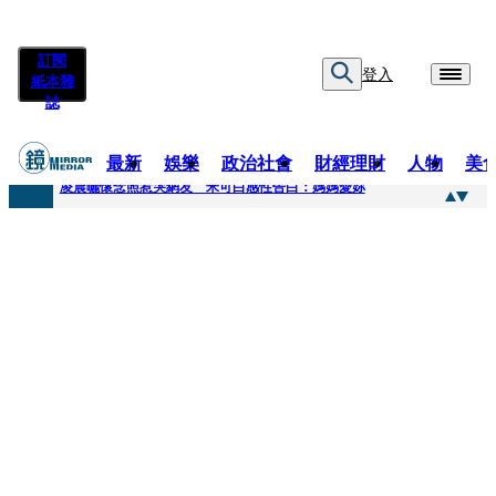
訂閱
登入
紙本雜
誌
最新
娛樂
政治社會
財經理財
人物
美
快訊
凌晨曬懷念照惹哭網友 米可白感性告白：媽媽愛妳
快訊
酸民質疑民進黨「是不是有她裸照？」 黃智賢3點回嗆獲網友讚爆
快訊
姜厚任「老牛找到嫩草」再談小24歲女友 揭七世情緣駁拐坑、暈船破財