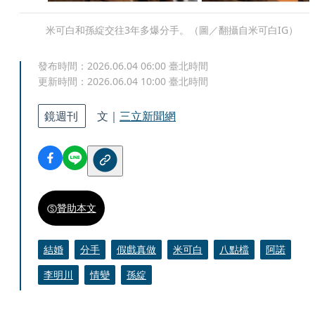
米可白和孫綻交往3年多爆分手。（圖／翻攝自米可白IG）
發布時間：
2026.06.04 06:00
臺北時間
更新時間：
2026.06.04 10:00
臺北時間
鏡週刊
文｜
三立新聞網
贊助本文
結婚
分手
假戲真做
米可白
八點檔
阿諾
李明川
情變
孫綻