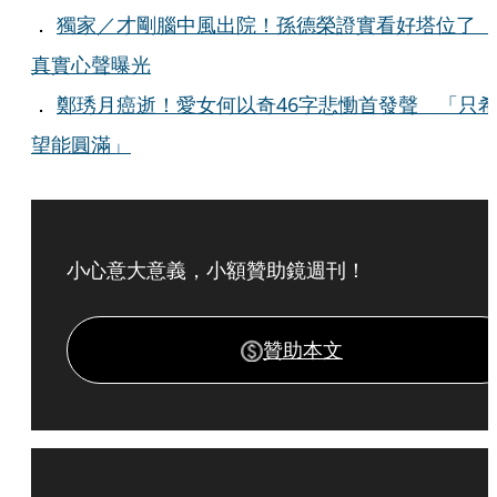
．
獨家／才剛腦中風出院！孫德榮證實看好塔位了
真實心聲曝光
．
鄭琇月癌逝！愛女何以奇46字悲慟首發聲 「只
望能圓滿」
小心意大意義，小額贊助鏡週刊！
贊助本文