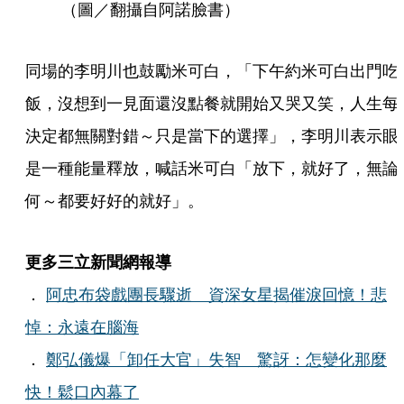
（圖／翻攝自阿諾臉書）
同場的李明川也鼓勵米可白，「下午約米可白出門吃
飯，沒想到一見面還沒點餐就開始又哭又笑，人生每
決定都無關對錯～只是當下的選擇」，李明川表示眼
是一種能量釋放，喊話米可白「放下，就好了，無論
何～都要好好的就好」。
更多三立新聞網報導
．
阿忠布袋戲團長驟逝 資深女星揭催淚回憶！悲
悼：永遠在腦海
．
鄭弘儀爆「卸任大官」失智 驚訝：怎變化那麼
快！鬆口內幕了