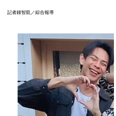
記者鍾智凱／綜合報導