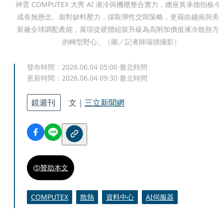
神雲 COMPUTEX 大秀 AI 液冷與機櫃整合實力，總座黃承德拍板今
成長無懸念。面對缺料壓力，採取彈性交期策略，更藉由越南與美
新廠全球調配產能，展現從硬體組裝升級為高附加價值液冷散熱方
的轉型野心。（圖／記者師瑞德攝影）
發布時間：
2026.06.04 05:00
臺北時間
更新時間：
2026.06.04 09:30
臺北時間
鏡週刊
文｜
三立新聞網
贊助本文
COMPUTEX
散熱
資料中心
AI伺服器