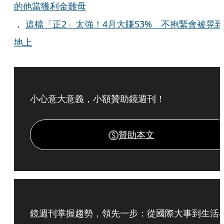
的他當獲利金雞母
．
這檔「正2」太強！4月大賺53% 不抱緊會被晃到
地上
小心意大意義，小額贊助鏡週刊！
贊助本文
鏡週刊掌握趨勢，領先一步：從國際大事到生活