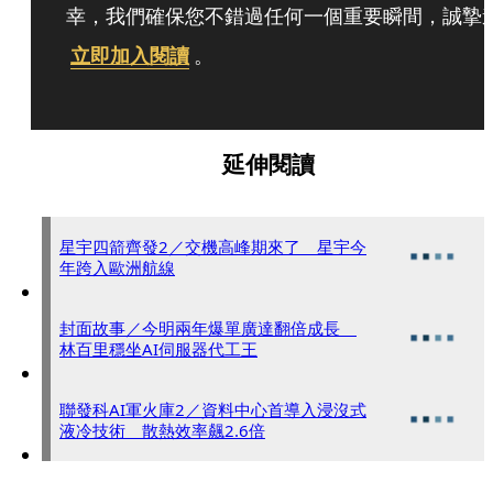
幸，我們確保您不錯過任何一個重要瞬間，誠摯
立即加入閱讀
。
延伸閱讀
星宇四箭齊發2／交機高峰期來了 星宇今
年跨入歐洲航線
封面故事／今明兩年爆單廣達翻倍成長
林百里穩坐AI伺服器代工王
聯發科AI軍火庫2／資料中心首導入浸沒式
液冷技術 散熱效率飆2.6倍