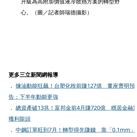
升級為高附加價值液冷散熱方案的轉型野
心。（圖／記者師瑞德攝影）
更多三立新聞網報導
．
煉油動能狂飆！台塑化稅前賺127億 董座曹明預
告：下半年動能更強
．
總資產破13兆！富邦金前4月賺720億 穩居金融
獲利龍頭
．
中鋼訂單旺到7月！轉型得先賺錢 靠「0.1mm」