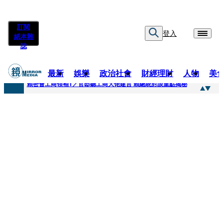
訂閱
登入
紙本雜
誌
最新
娛樂
政治社會
財經理財
人物
美
快訊
賴密會工商領袖1／官邸聽工商大佬建言 賴總統對談重點揭秘
快訊
台中女師遭特教生刺傷右眼恐失明 工會籲檢討校安破口：老師不是肉身盾牌
快訊
姜厚任女友用舊姓嫁過人 交往「農業處前夫」3個月就閃婚