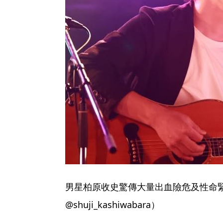
男星柏原收史驚傳大量出血險危及性命緊
@shuji_kashiwabara）