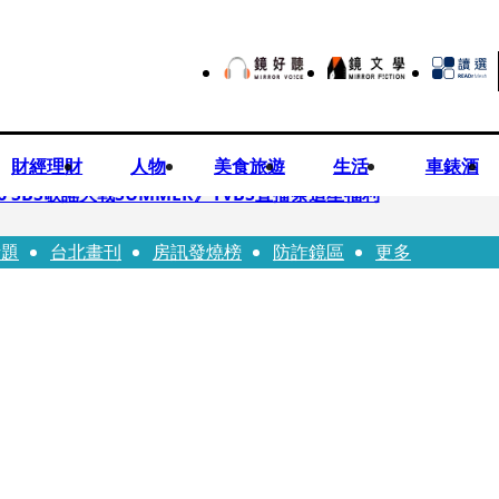
財經理財
人物
美食旅遊
生活
車錶酒
 SBS歌謠大戰SUMMER》TVBS直播祭追星福利
話題
台北畫刊
房訊發燒榜
防詐鏡區
更多
任李文詳接掌兆基屋管2天就喊撤出！
持斷掃把戳女代課老師眼睛大失血近失明