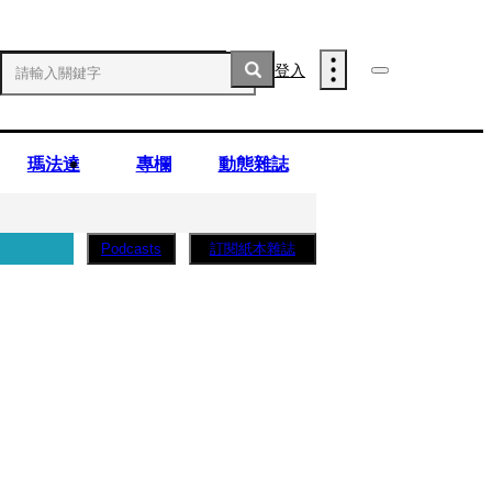
登入
瑪法達
專欄
動態雜誌
訂閱紙本雜誌
Podcasts