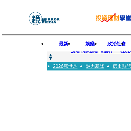
最新
娛樂
政治社會
快訊
邊看偶像邊拚韓國行 《2026
2026瘋世足
快訊
魅力基隆
房市熱
代誌大條火急跳船？ 宏碁派
快訊
一句「請回去坐好」 特教生