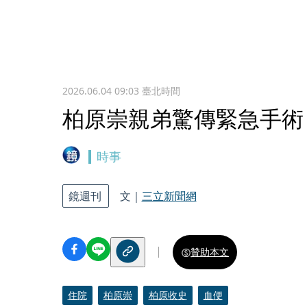
2026.06.04 09:03
臺北時間
柏原崇親弟驚傳緊急手術！
時事
鏡週刊
文｜
三立新聞網
贊助本文
住院
柏原崇
柏原收史
血便