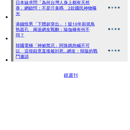
日本妹求問「為何台灣人身上都有天然
香」網錯愕：不是汗臭嗎 2款國民神物曝
光
港鐵怪男「下體超突出」！疑10年前抓鳥
熟面孔 兩派網友戰翻：瑜伽褲有何不
同？
韓國電梯「神祕禁忌」阿珠媽急喊不可
以 這按鈕竟直接被封死...網友：韓版的戰
鬥邀請
鏡週刊