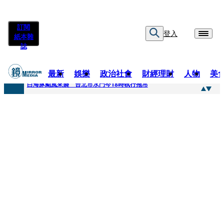
訂閱
登入
紙本雜
誌
最新
娛樂
政治社會
財經理財
人物
美
快訊
白海豚颱風來襲 台北市水門今18時執行拖吊
快訊
AKIRA台北唱到一半突收兒子告白「爸爸I LOVE YOU」 驚喜林志玲同步曝光父親節「披薩蛋糕」
快訊
獨家／TWICE Mina一進華山「天空秒變臉」！ONCE狂風暴雨死守 畫面曝光2.5萬人笑翻