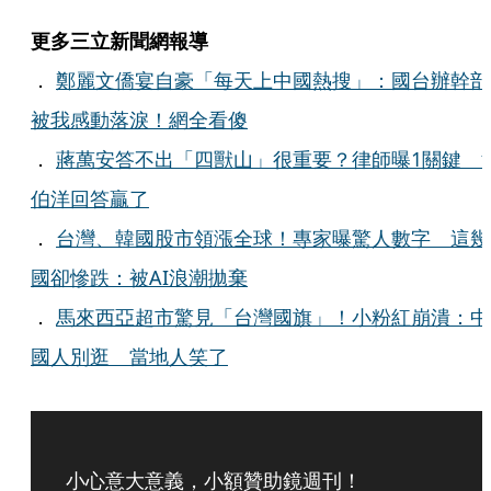
更多三立新聞網報導
．
鄭麗文僑宴自豪「每天上中國熱搜」：國台辦幹部
被我感動落淚！網全看傻
．
蔣萬安答不出「四獸山」很重要？律師曝1關鍵 
伯洋回答贏了
．
台灣、韓國股市領漲全球！專家曝驚人數字 這幾
國卻慘跌：被AI浪潮拋棄
．
馬來西亞超市驚見「台灣國旗」！小粉紅崩潰：中
國人別逛 當地人笑了
小心意大意義，小額贊助鏡週刊！