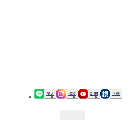
加入
追蹤
訂閱
下載
最新文章