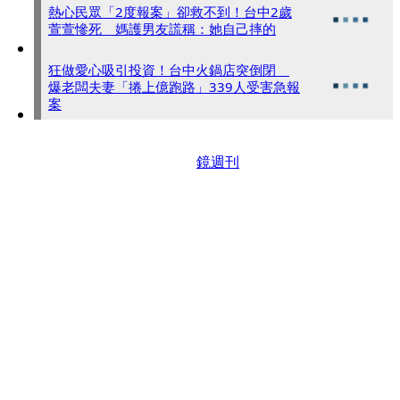
熱心民眾「2度報案」卻救不到！台中2歲
萱萱慘死 媽護男友謊稱：她自己摔的
狂做愛心吸引投資！台中火鍋店突倒閉
爆老闆夫妻「捲上億跑路」339人受害急報
案
鏡週刊