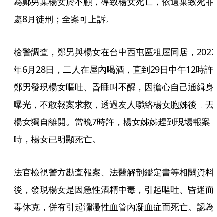
為鄭男棄楊女於不顧，導致楊女死亡，依遺棄致死罪
處8月徒刑；全案可上訴。
檢警調查，鄭男與楊女在台中西屯區租屋同居，2022
年6月28日，二人在屋內喝酒，直到29日中午12時許
鄭男發現楊女嘔吐、昏睡叫不醒，因擔心自己通緝身
曝光，不敢報案求救，透過友人聯絡楊女胞姊後，丟
楊女獨自離開。當晚7時許，楊女姊姊趕到現場報案
時，楊女已明顯死亡。
法官檢視警方勘查報案、法醫解剖鑑定書等相關資料
後，發現楊女是因急性酒精中毒，引起嘔吐、昏迷而
毒休克，併有引起瀰漫性血管內凝血症而死亡。認為