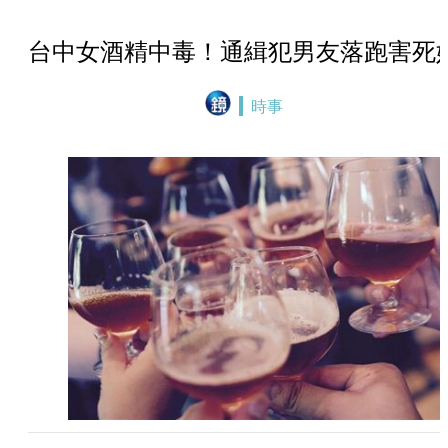
台中女酒精中毒！通緝犯男友落跑害死
時事