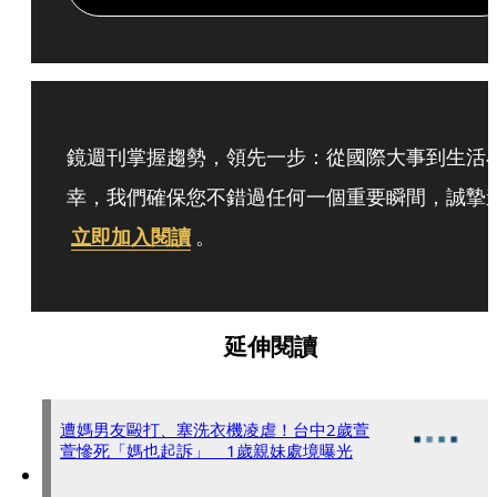
鏡週刊掌握趨勢，領先一步：從國際大事到生活
幸，我們確保您不錯過任何一個重要瞬間，誠摯
立即加入閱讀
。
延伸閱讀
遭媽男友毆打、塞洗衣機凌虐！台中2歲萱
萱慘死「媽也起訴」 1歲親妹處境曝光