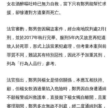
女在酒醉嘔吐時已無力自救，當下只有鄭男能幫忙求
援，卻慘遭對方遺棄而死亡。
法官審酌，鄭男曾因竊盜案件，經台南地院判處2月
刑，並於2017年執行完畢。服刑5年內又故意再犯遺
致人於死罪，形式上該當累犯處理，但考量本案與前
罪質不同，難認其有特別惡性，因此不予加重其刑，
列為「行為人品行」參考。
法官指出，鄭男與楊女是情侶關係，本應互相扶持、
顧，但楊女飲酒過量陷入危險時，鄭男因自身遭通緝
不願報警或叫救護車，直接拋下楊女獨自離開，且案
審理期間，鄭男多次無故不到庭，經二度通緝到案，