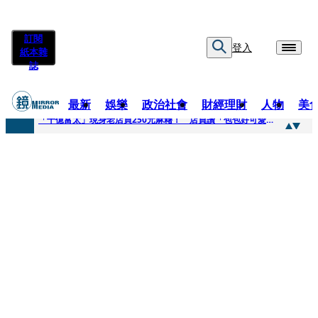
訂閱
登入
紙本雜
誌
最新
娛樂
政治社會
財經理財
人物
美
快訊
「千億富太」現身老店買250元麻糬！ 店員讚「包包好可愛」她笑回：我自己做的
快訊
姜厚任小24歲女友爆當小三、假學歷！ 友「扯郭台銘」曝交往內幕：我們又不像他
快訊
吳昕陽新任無店面零售商業同業公會理事長 提四大策略續走台灣零售業新局