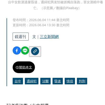
台中女飲酒過量昏迷，通緝犯男友怕被抓獨自落跑，害女酒精中毒
亡。（示意圖／翻攝自Pixabay）
發布時間：
2026.06.04 11:44
臺北時間
更新時間：
2026.06.04 13:30
臺北時間
鏡週刊
文｜
三立新聞網
贊助本文
台中
通緝犯
法醫
昏迷
情侶
判刑