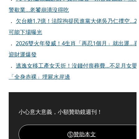
警歇業…老饕崩潰沒得吃
．
欠台糖1.7億！法院拘提民進黨大佬吳乃仁撲空…2
可能下場曝光
．
2026雙火年發威！4生肖「再忍1個月」就出運…
迎財運爆發
．
逃逸女移工產女夭折！沒錢付喪葬費…不足月女嬰
「全身赤裸」埋屍水岸邊
小心意大意義，小額贊助鏡週刊！
贊助本文