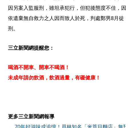
因另案入監服刑，雖坦承犯行，但犯後態度不佳，因
依遺棄無自救力之人因而致人於死，判處鄭男8月徒
刑。
三立新聞網提醒您：
喝酒不開車、開車不喝酒！
未成年請勿飲酒，飲酒過量，有礙健康！
更多三立新聞網報導
．
70年好滋味成追憶！員林知名「米苔目麵店」無