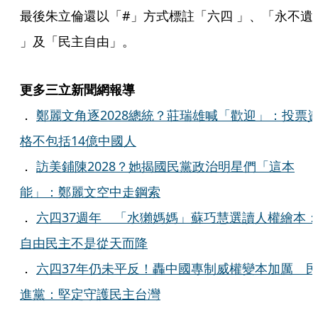
最後朱立倫還以「#」方式標註「六四 」、「永不遺
」及「民主自由」。
更多三立新聞網報導
．
鄭麗文角逐2028總統？莊瑞雄喊「歡迎」：投票
格不包括14億中國人
．
訪美鋪陳2028？她揭國民黨政治明星們「這本
能」：鄭麗文空中走鋼索
．
六四37週年 「水獺媽媽」蘇巧慧選讀人權繪本
自由民主不是從天而降
．
六四37年仍未平反！轟中國專制威權變本加厲 
進黨：堅定守護民主台灣