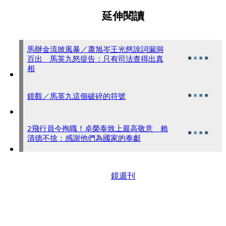
延伸閱讀
馬辦金流掀風暴／蕭旭岑王光慈說詞漏洞
百出 馬英九怒提告：只有司法查得出真
相
鏡觀／馬英九這個破碎的符號
2飛行員今殉職！卓榮泰致上最高敬意 賴
清德不捨：感謝他們為國家的奉獻
鏡週刊