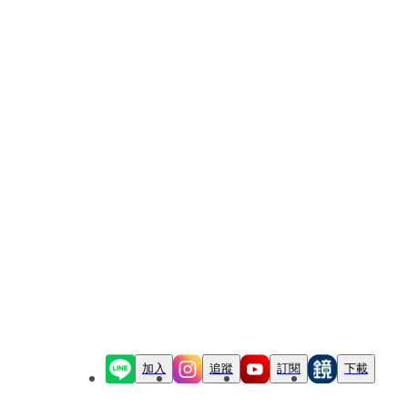
加入
追蹤
訂閱
下載