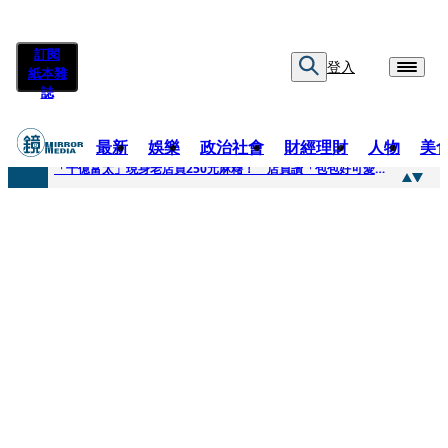
訂閱
登入
紙本雜
誌
最新
娛樂
政治社會
財經理財
人物
美
快訊
「千億富太」現身老店買250元麻糬！ 店員讚「包包好可愛」她笑回：我自己做的
快訊
姜厚任小24歲女友爆當小三、假學歷！ 友「扯郭台銘」曝交往內幕：我們又不像他
快訊
吳昕陽新任無店面零售商業同業公會理事長 提四大策略續走台灣零售業新局