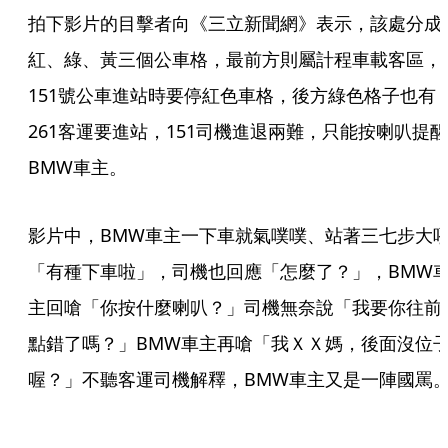
拍下影片的目擊者向《三立新聞網》表示，該處分成
紅、綠、黃三個公車格，最前方則屬計程車載客區，
151號公車進站時要停紅色車格，後方綠色格子也有
261客運要進站，151司機進退兩難，只能按喇叭提醒
BMW車主。
影片中，BMW車主一下車就氣噗噗、站著三七步大
「有種下車啦」，司機也回應「怎麼了？」，BMW
主回嗆「你按什麼喇叭？」司機無奈說「我要你往前
點錯了嗎？」BMW車主再嗆「我ＸＸ媽，後面沒位
喔？」不聽客運司機解釋，BMW車主又是一陣國罵