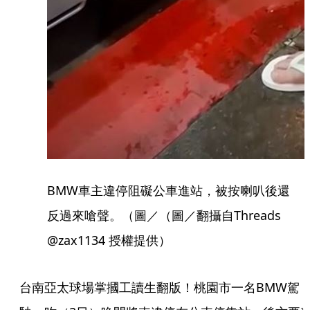
BMW車主違停阻礙公車進站，被按喇叭後還
反過來嗆聲。（圖／（圖／翻攝自Threads
@zax1134 授權提供）
台南亞太球場掌摑工讀生翻版！桃園市一名BMW駕