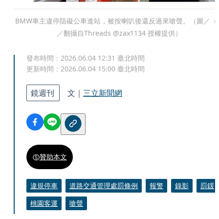
BMW車主違停阻礙公車進站，被按喇叭後還反過來嗆聲。（圖／（
／翻攝自Threads @zax1134 授權提供）
發布時間：
2026.06.04 12:31
臺北時間
更新時間：
2026.06.04 15:00
臺北時間
鏡週刊
文｜
三立新聞網
贊助本文
違規停車
道路交通管理處罰條例
報警
錄影
罰鍰
桃園客運
嗆聲