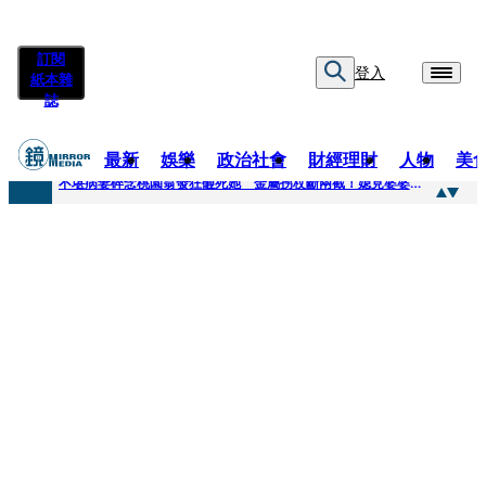
訂閱
登入
紙本雜
誌
最新
娛樂
政治社會
財經理財
人物
美
快訊
不堪病妻碎念桃園翁發狂砸死她 金屬拐杖斷兩截！媳見婆婆屍右臉全爛
快訊
廖峻中風前妻「父親節餵飯照顧」 兒曬溫馨背影感慨：不計前嫌的真愛
快訊
與AOP仲裁案二階段判斷出爐 藥華藥：財務、業務無重大影響