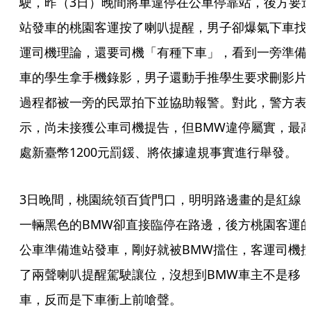
駛，昨（3日）晚間將車違停在公車停靠站，後方要
站發車的桃園客運按了喇叭提醒，男子卻爆氣下車找
運司機理論，還要司機「有種下車」，看到一旁準備
車的學生拿手機錄影，男子還動手推學生要求刪影片
過程都被一旁的民眾拍下並協助報警。對此，警方表
示，尚未接獲公車司機提告，但BMW違停屬實，最
處新臺幣1200元罰鍰、將依據違規事實進行舉發。
3日晚間，桃園統領百貨門口，明明路邊畫的是紅線
一輛黑色的BMW卻直接臨停在路邊，後方桃園客運
公車準備進站發車，剛好就被BMW擋住，客運司機
了兩聲喇叭提醒駕駛讓位，沒想到BMW車主不是移
車，反而是下車衝上前嗆聲。