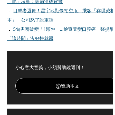
「他」考量：等賴清德背書
．
目擊者還原！星宇地勤偷拍空服、乘客「存隱藏相
本」 公司怒了說重話
．
5旬男嘴破變「1顆包」…檢查竟變口腔癌 醫提醒
「這時間」沒好快就醫
小心意大意義，小額贊助鏡週刊！
贊助本文