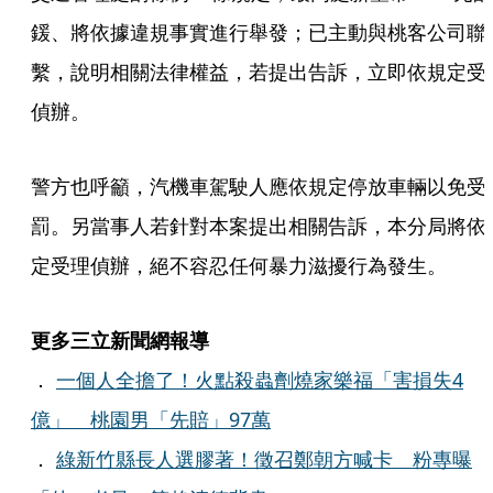
鍰、將依據違規事實進行舉發；已主動與桃客公司聯
繫，說明相關法律權益，若提出告訴，立即依規定受
偵辦。
警方也呼籲，汽機車駕駛人應依規定停放車輛以免受
罰。另當事人若針對本案提出相關告訴，本分局將依
定受理偵辦，絕不容忍任何暴力滋擾行為發生。
更多三立新聞網報導
．
一個人全擔了！火點殺蟲劑燒家樂福「害損失4
億」 桃園男「先賠」97萬
．
綠新竹縣長人選膠著！徵召鄭朝方喊卡 粉專曝