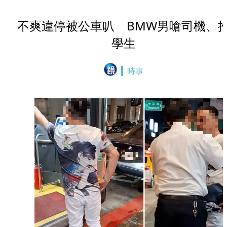
不爽違停被公車叭 BMW男嗆司機、
學生
時事