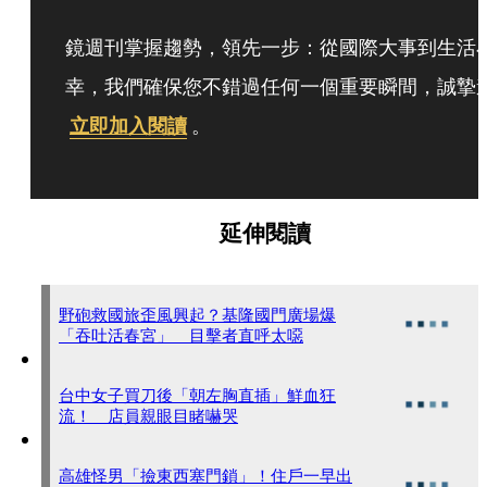
鏡週刊掌握趨勢，領先一步：從國際大事到生活
幸，我們確保您不錯過任何一個重要瞬間，誠摯
立即加入閱讀
。
延伸閱讀
野砲救國旅歪風興起？基隆國門廣場爆
「吞吐活春宮」 目擊者直呼太噁
台中女子買刀後「朝左胸直插」鮮血狂
流！ 店員親眼目睹嚇哭
高雄怪男「撿東西塞門鎖」！住戶一早出