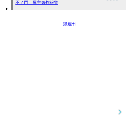
不了門 屋主氣炸報警
鏡週刊