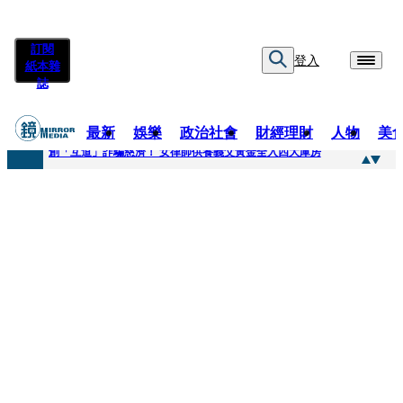
訂閱
登入
紙本雜
誌
最新
娛樂
政治社會
財經理財
人物
美
快訊
創「互道」詐騙慈濟！ 女律師供養義父黃金全入四大庫房
快訊
前時力黨魁表態「反對刪公視預算」 盼在野三思：改凍結處理受質疑項目
快訊
六強片齊聚桃影 小薰《祖先鬼》回桃影娘家 《長安的荔枝》桃影加映一票難求