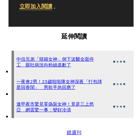
立即加入閱讀
。
延伸閱讀
中信兄弟「韓籍女神」倒下送醫全面停
工 親吐病況向粉絲道歉了
一夜會2男！23歲啦啦隊女神深夜「打包球
星回香閨」 男歌手急回應了
逢甲夜市驚見零偽裝女神！竟是三上悠
亞 網震驚一事：變好冷清
鏡週刊