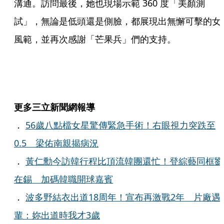
溝通。訪問最後，她也現場示範 360 度「美顏測
試」，無論是低頭還是側臉，都展現出無懈可擊的女
風範，並再次感謝「芒果兵」們的支持。
更多三立新聞網報導
．
56歲八點檔女星驚傳緊急手術！右眼視力突跌至
0.5 梁佑南親揭病況
．
黃仁勳今訪韓行程比頂流韓團還忙！登綜藝同框劉
在錫 加碼韓職開球嘉賓
．
波多野結衣出道18周年！宣布再激戰2年 片廠遇
輩：妳出道時我才3歲