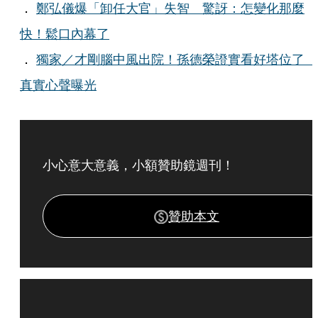
．
鄭弘儀爆「卸任大官」失智 驚訝：怎變化那麼
快！鬆口內幕了
．
獨家／才剛腦中風出院！孫德榮證實看好塔位了
真實心聲曝光
小心意大意義，小額贊助鏡週刊！
贊助本文