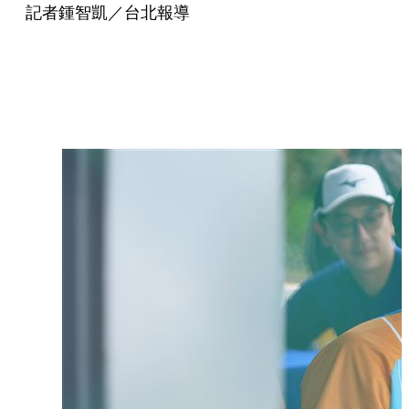
記者鍾智凱／台北報導