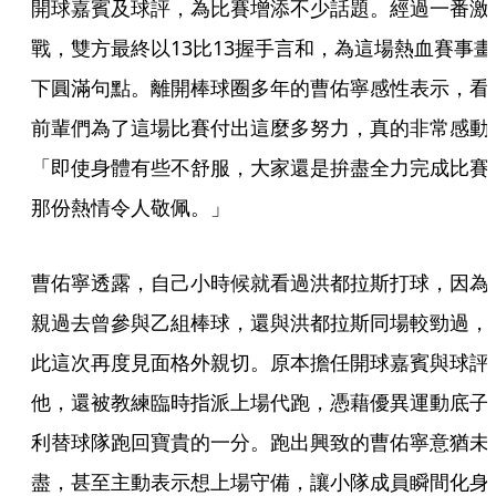
開球嘉賓及球評，為比賽增添不少話題。經過一番激
戰，雙方最終以13比13握手言和，為這場熱血賽事畫
下圓滿句點。離開棒球圈多年的曹佑寧感性表示，看
前輩們為了這場比賽付出這麼多努力，真的非常感動
「即使身體有些不舒服，大家還是拚盡全力完成比賽
那份熱情令人敬佩。」
曹佑寧透露，自己小時候就看過洪都拉斯打球，因為
親過去曾參與乙組棒球，還與洪都拉斯同場較勁過，
此這次再度見面格外親切。原本擔任開球嘉賓與球評
他，還被教練臨時指派上場代跑，憑藉優異運動底子
利替球隊跑回寶貴的一分。跑出興致的曹佑寧意猶未
盡，甚至主動表示想上場守備，讓小隊成員瞬間化身