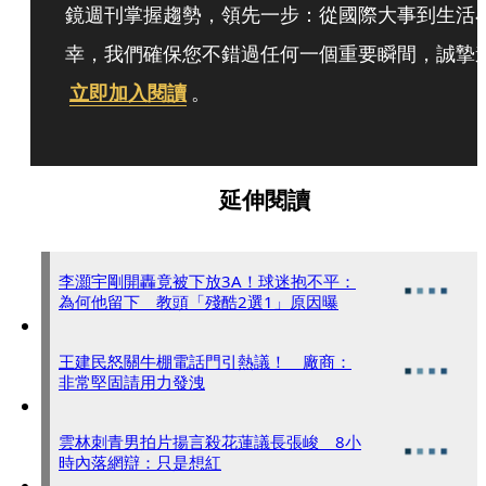
鏡週刊掌握趨勢，領先一步：從國際大事到生活
幸，我們確保您不錯過任何一個重要瞬間，誠摯
立即加入閱讀
。
延伸閱讀
李灝宇剛開轟竟被下放3A！球迷抱不平：
為何他留下 教頭「殘酷2選1」原因曝
王建民怒關牛棚電話門引熱議！ 廠商：
非常堅固請用力發洩
雲林刺青男拍片揚言殺花蓮議長張峻 8小
時內落網辯：只是想紅