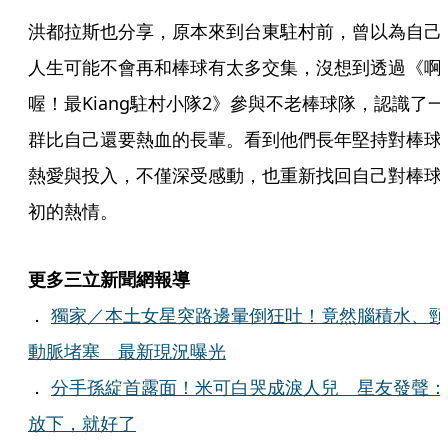
洪都拉斯也分享，原本來到台東駐村前，曾以為自己
人生可能不會再和棒球有太多交集，沒想到透過《啊
喔！最Kiang駐村小隊2》參與不老棒球隊，認識了一
群比自己還要熱血的長輩。看到他們長年堅持對棒球
熱愛與投入，不僅深受感動，也重新找回自己對棒球
初的熱情。
更多三立新聞網報導
．
獨家／本土女星突路邊暈倒狂吐！竟然腦積水、頸
動脈堵塞 最新現況曝光
．
分手孫綻首露面！米可白哭成淚人兒 星友發聲：
放下，就好了