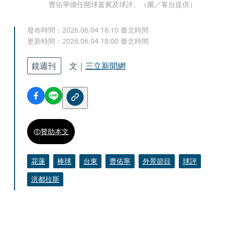
曹佑寧擔任開球嘉賓及球評。（圖／客台提供）
發布時間：
2026.06.04 16:10
臺北時間
更新時間：
2026.06.04 18:00
臺北時間
鏡週刊
文｜
三立新聞網
贊助本文
花蓮
棒球
台東
曹佑寧
外景節目
球評
洪都拉斯