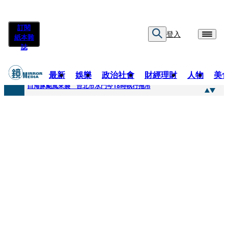
訂閱
登入
紙本雜
誌
最新
娛樂
政治社會
財經理財
人物
美
快訊
白海豚颱風來襲 台北市水門今18時執行拖吊
快訊
AKIRA台北唱到一半突收兒子告白「爸爸I LOVE YOU」 驚喜林志玲同步曝光父親節「披薩蛋糕」
快訊
獨家／TWICE Mina一進華山「天空秒變臉」！ONCE狂風暴雨死守 畫面曝光2.5萬人笑翻