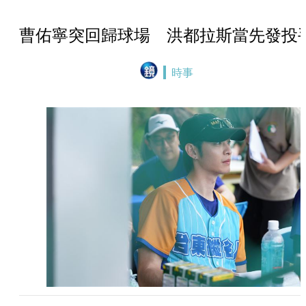
曹佑寧突回歸球場 洪都拉斯當先發投
時事