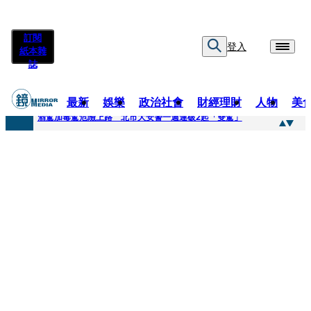
訂閱
登入
紙本雜
誌
最新
娛樂
政治社會
財經理財
人物
美
快訊
酒駕加毒駕危險上路 北市大安警一週連破2起「雙駕」
快訊
Ozone黃文廷、FEniX夏浦洋組「神隊友」 邱以太、林亭莉熱血狂奔殺青淚崩
快訊
AKIRA台北唱到一半突收兒子告白「爸爸I LOVE YOU」 驚喜林志玲同步曝光父親節「披薩蛋糕」