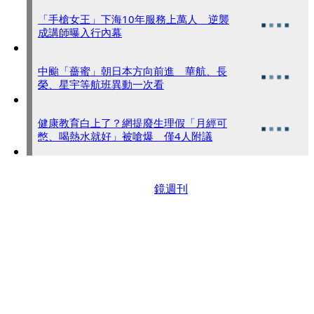
「手槍女王」下海10年服務上萬人 逆襲
成講師曝入行內幕
中颱「薔蜜」朝日本方向前進 華航、長
榮、星宇等航班異動一次看
健康教育白上了？網提廢生理假「月經可
憋、喝熱水就好」被嗆爆 僅4人附議
鏡週刊