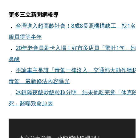
更多三立新聞網報導
．
台灣進入超高齡社會！8成8長照機構缺工 找1名
服員得等半年
．
20年老會員刷卡入場！好市多店員「驚吐1句」她
鼻酸
．
不論車主是誰「毒駕一律沒入」交通部大動作獵殺
毒駕 最新修法內容曝光
．
冰鎮隔夜飯炒飯粒粒分明 結果他吃完竟「休克險
死」醫曝致命原因