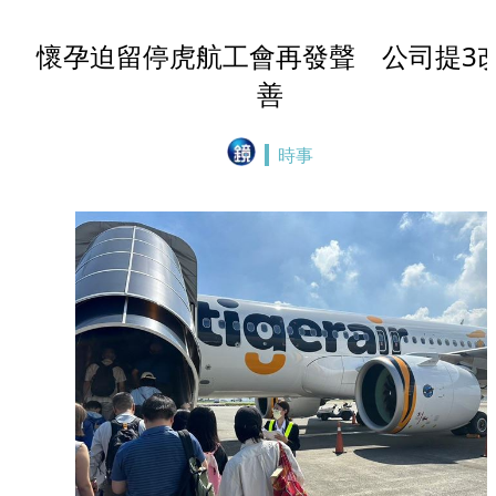
懷孕迫留停虎航工會再發聲 公司提3
善
時事