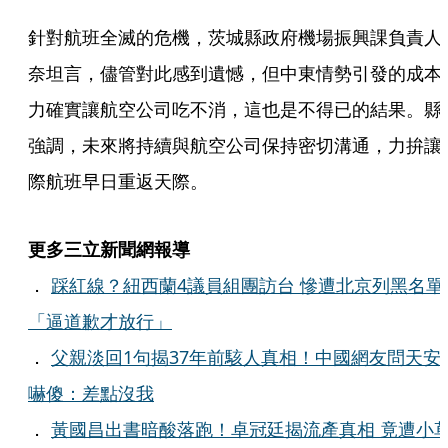
針對航班全滅的危機，茨城縣政府機場振興課負責人
奈坦言，儘管對此感到遺憾，但中東情勢引發的成本
力確實讓航空公司吃不消，這也是不得已的結果。縣
強調，未來將持續與航空公司保持密切溝通，力拚讓
際航班早日重返天際。
更多三立新聞網報導
．
踩紅線？紐西蘭4議員組團訪台 慘遭北京列黑名單
「逼道歉才放行」
．
父親淡回1句揭37年前駭人真相！中國網友問天安
嚇傻：差點沒我
．
黃國昌出書暗酸落跑！卓冠廷揭流產真相 竟遭小