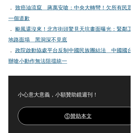
．
致癌油流竄 蔣萬安嗆：中央大轉彎！欠所有民眾
一個道歉
．
颱風還沒來！北市街頭驚見天坑畫面曝光：緊鄰工
地路面塌 黑洞深不見底
．
政院啟動協處平台反制中國民族團結法 中國國台
辦嗆小動作無法阻擋統一
小心意大意義，小額贊助鏡週刊！
贊助本文