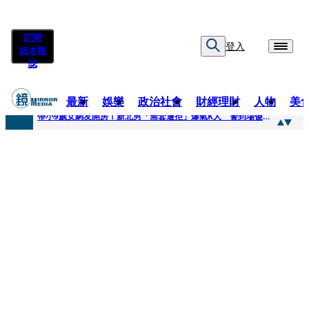
訂閱
登入
紙本雜
誌
最新
娛樂
政治社會
財經理財
人物
美
快訊
帶小9歲女網友開房！新北男「無套遭拒」爆氣K人 警到場傻眼搜到手銬、改造槍
快訊
natori再訪台北人氣爆棚 〈Overdose〉一響全場尖叫「I Love You Taipei」
快訊
42歲情色片女星宣布閃嫁「前職棒投手」！ 她甜讚老公「投球速度快」：擄獲我的心