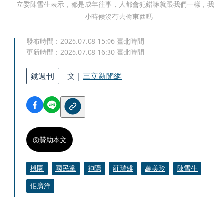
立委陳雪生表示，都是成年往事，人都會犯錯嘛就跟我們一樣，我
小時候沒有去偷東西嗎
發布時間：
2026.07.08 15:06
臺北時間
更新時間：
2026.07.08 16:30
臺北時間
鏡週刊
文｜
三立新聞網
贊助本文
桃園
國民黨
神隱
莊瑞雄
萬美玲
陳雪生
佀廣洋