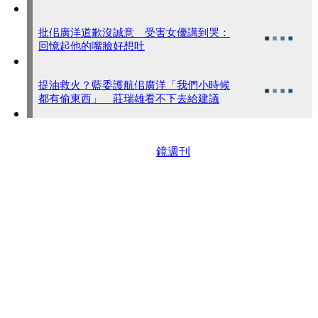
批佀廣洋道歉沒誠意 受害女優講到哭：
回憶起他的嘴臉好想吐
提油救火？藍委護航佀廣洋「我們小時候
都有偷東西」 莊瑞雄看不下去給建議
鏡週刊