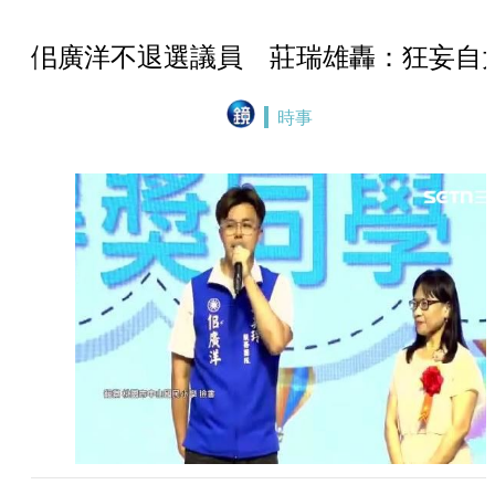
佀廣洋不退選議員 莊瑞雄轟：狂妄自
時事