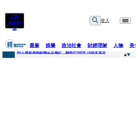
訂閱
登入
紙本雜
誌
最新
娛樂
政治社會
財經理財
人物
美
快訊
NCC無委員唱起獨立空城計 蘋果iPhone 18照常登台
快訊
六強片齊聚桃影 小薰《祖先鬼》回桃影娘家 《長安的荔枝》桃影加映一票難求
快訊
8年磨一劍 陳法拉自編自導《Bloodline》進軍多倫多 柯林法洛姊弟相挺