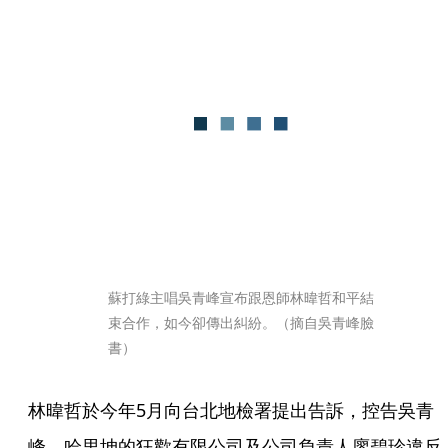
蘇打綠主唱吳青峰宣布跟恩師林暐哲和平結
束合作，如今卻傳出糾紛。（摘自吳青峰臉
書）
林暐哲於今年5月向台北地檢署提出告訴，控告吳青
峰、哈里坤的狂歡有限公司及公司負責人廖碧珍違反