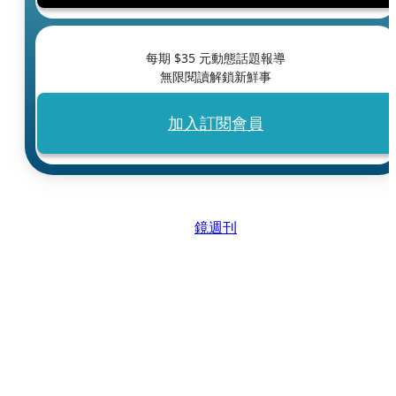
每期 $
35
元動態話題報導
無限閱讀解鎖新鮮事
加入訂閱會員
鏡週刊