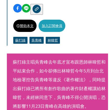
贊助本文
加入訂閱會員
蘇打綠
吳青峰
林暐哲
蘇打綠主唱吳青峰去年底才宣布跟恩師林暐哲和
平結束合作，如今卻傳出林暐哲今年5月到台北
地檢署控告吳青峰等違反《著作權法》，同時提
出蘇打綠已將所有創作歌曲的著作財產權讓給林
暐哲，未經林同意下，吳青峰不得公開演唱，恐
將影響11月23日青峰在高雄的演唱會。