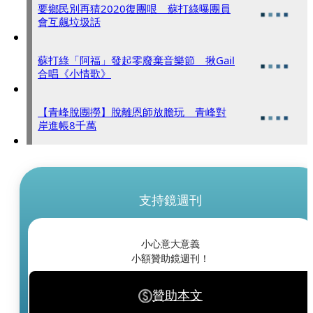
要鄉民別再猜2020復團哏 蘇打綠曝團員
會互飆垃圾話
蘇打綠「阿福」發起零廢棄音樂節 揪Gail
合唱《小情歌》
【青峰脫團撈】脫離恩師放膽玩 青峰對
岸進帳8千萬
支持鏡週刊
小心意大意義
小額贊助鏡週刊！
贊助本文