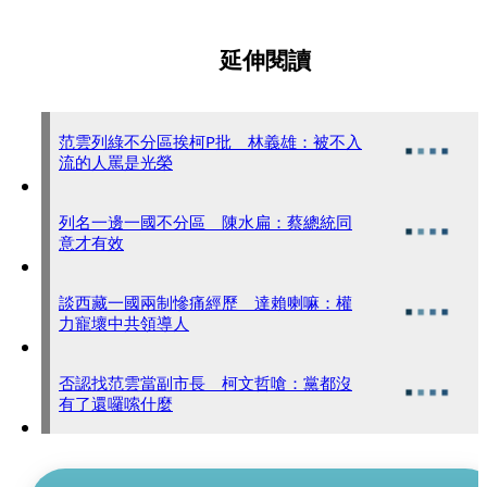
延伸閱讀
范雲列綠不分區挨柯P批 林義雄：被不入
流的人罵是光榮
列名一邊一國不分區 陳水扁：蔡總統同
意才有效
談西藏一國兩制慘痛經歷 達賴喇嘛：權
力寵壞中共領導人
否認找范雲當副市長 柯文哲嗆：黨都沒
有了還囉嗦什麼