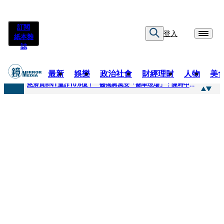
訂閱
登入
紙本雜
誌
最新
娛樂
政治社會
財經理財
人物
美
快訊
慈濟買BNT遭詐10.6億！ 醫揭蔣萬安「翻車現場」：陳時中當年是阻止被騙
快訊
慈濟挨詐十億／跟陳時中道歉？ 蔣萬安嗆：當時政府買夠疫苗民間就不用採購
快訊
員工建文陪睡機場爆紅！狂接20業配 Joeman幫算「買房頭期款」驚喊：換作我也想離職