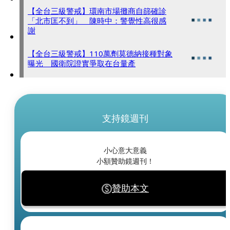
【全台三級警戒】環南市場攤商自篩確診
「北市匡不到」 陳時中：警覺性高很感
謝
【全台三級警戒】110萬劑莫德納接種對象
曝光 國衛院證實爭取在台量產
支持鏡週刊
小心意大意義
小額贊助鏡週刊！
贊助本文