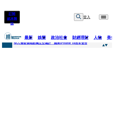
訂閱
登入
紙本雜
誌
最新
娛樂
政治社會
財經理財
人物
美
快訊
NCC無委員唱起獨立空城計 蘋果iPhone 18照常登台
快訊
六強片齊聚桃影 小薰《祖先鬼》回桃影娘家 《長安的荔枝》桃影加映一票難求
快訊
8年磨一劍 陳法拉自編自導《Bloodline》進軍多倫多 柯林法洛姊弟相挺