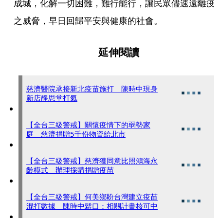
成城，化解一切困難，難行能行，讓民眾儘速遠離疫
之威脅，早日回歸平安與健康的社會。
延伸閱讀
慈濟醫院承接新北疫苗施打 陳時中現身
新店靜思堂打氣
【全台三級警戒】關懷疫情下的弱勢家
庭 慈濟捐贈5千份物資給北市
【全台三級警戒】慈濟獲同意比照鴻海永
齡模式 辦理採購捐贈疫苗
【全台三級警戒】何美鄉盼台灣建立疫苗
混打數據 陳時中鬆口：相關計畫核可中