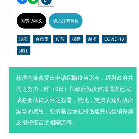
贊助本文
加入訂閱會員
鴻海
台積電
疫苗
採購
慈濟
COVID-19
BNT
慈濟基金會提出申請採購疫苗迄今，經與政府共
同之努力，昨（9日）與政府就疫苗採購案已完
成必要法律文件之簽署，就此，慈濟表達對政府
誠摯的感恩，慈濟基金會並將迅速完成後續採購
及捐贈疫苗之相關流程。