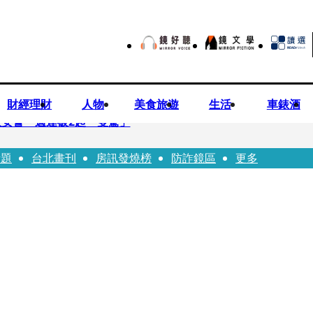
財經理財
人物
美食旅遊
生活
車錶酒
安警一週連破2起「雙駕」
話題
台北畫刊
房訊發燒榜
防詐鏡區
更多
夏浦洋組「神隊友」 邱以太、林亭莉熱血狂奔殺青淚崩
子告白「爸爸I LOVE YOU」 驚喜林志玲同步曝光父親節「披