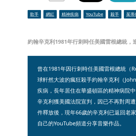
歌手
網紅
精神疾病
YouTube
殺手
茱蒂
約翰辛克利1981年行刺時任美國雷根總統
曾在1981年因行刺時任美國雷根總統（Ron
球軒然大波的瘋狂殺手約翰辛克利（John 
疾病，長年居住在華盛頓區的精神病院中
辛克利獲美國法院宣判，因已不再對周遭
件釋放後，現年66歲的辛克利已返回老
自己的YouTube頻道分享音樂作品。