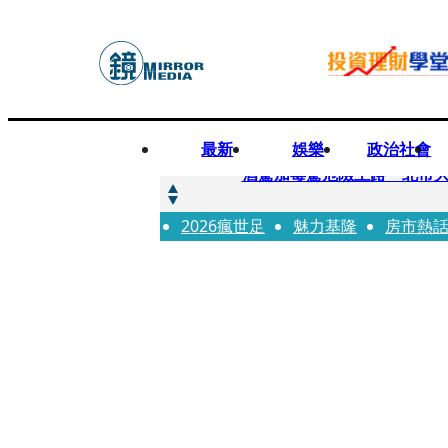
最新
娛樂
政治社會
快訊
酒駕加毒駕危險上路 北市大
2026瘋世足
快訊
魅力基隆
房市熱
Ozone黃文廷、FEniX
快訊
AKIRA台北唱到一半突收兒