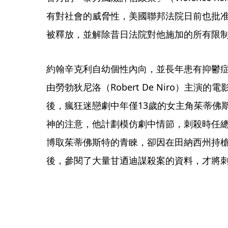
有對社會的威脅性，美國聯邦法院日前也批
被釋放，並解除昔日法院對他施加的所有限
約翰辛克利自幼個性內向，並長年患有抑鬱症
由勞勃狄尼洛（Robert De Niro）主演的電影
後，瘋狂迷戀劇中年僅13歲的女主角茱蒂佛斯特（J
神的注意，他計劃模仿劇中情節，刺殺時任總統吉米卡
博取茱蒂佛斯特的青睞，卻因在田納西州持
後，參閱了大量甘迺迪謀殺案的資料，才將