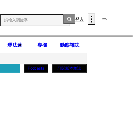
登入
瑪法達
專欄
動態雜誌
訂閱紙本雜誌
Podcasts
薩蛋糕」