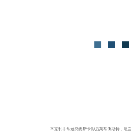
辛克利非常迷戀奧斯卡影后茱蒂佛斯特，坦