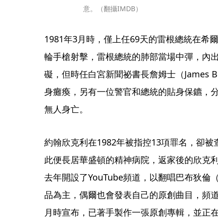
意。（翻攝IMDB）
1981年3月時，僅上任69天的雷根總統在
輪手槍射擊，雷根總統的肺部當場中彈，內
礙，但時任白宮新聞祕書長詹姆士（James 
身癱瘓，另有一位警官和總統的貼身保鑣，
無人身亡。
約翰欣克利在1982年被指控13項罪名，卻
此便長居華盛頓的精神病院，返家後的欣克
去年開設了YouTube頻道，以翻唱巴布狄倫（Bo
品為主，偶爾也會發表自己的原創曲目，頻道
月時宣布，已著手製作一張原創專輯，並正