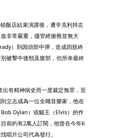
希爾頓飯店結束演講後，遭辛克利持左
出血非常嚴重，儘管經搶救並無大
Brady）則因頭部中彈，造成四肢終
分別被擊中後頸及腹部，但所幸最終
被查出有精神病史而一度裁定無罪，至
利則立志成為一位全職音樂家，他在
b Dylan）或貓王（Elvis）的作
目前約有2萬人訂閱，他曾在今年6
在找唱片公司代為發行。