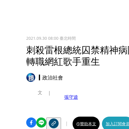
2021.09.30 08:00
臺北時間
刺殺雷根總統囚禁精神病
轉職網紅歌手重生
政治社會
文
張守逵
贊助本文
加入訂閱會