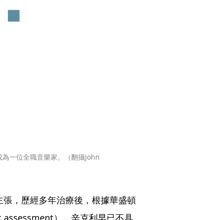
為一位全職音樂家。（翻攝John 
e）則主張，歷經多年治療後，根據華盛頓
k assessment），辛克利早已不具