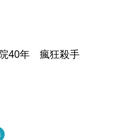
院40年 瘋狂殺手
員