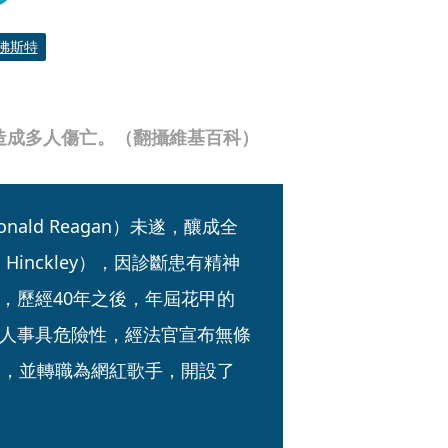
佛斯特
，造成多人傷亡。（翻攝維基百科）
ald Reagan）未遂，釀成全
Hinckley），因診斷患有精神
，歷經40年之後，年屆花甲的
人事具危險性，經法官宣布無條
家，並轉職為網紅歌手，開設了