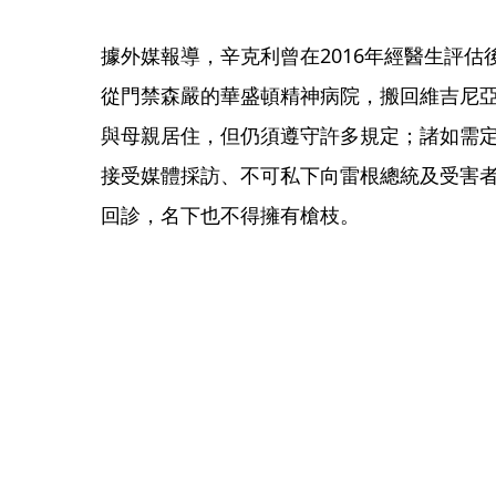
據外媒報導，辛克利曾在2016年經醫生評
從門禁森嚴的華盛頓精神病院，搬回維吉尼亞州威廉
與母親居住，但仍須遵守許多規定；諸如需
接受媒體採訪、不可私下向雷根總統及受害
回診，名下也不得擁有槍枝。