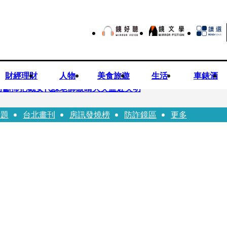
財經理財
人物
美食旅遊
生活
車錶酒
持斷掃把戳女代課老師眼睛大失血近失明
話題
台北畫刊
房訊發燒榜
防詐鏡區
更多
油 中聯高層隱匿鐵證曝光
害人上當 警局長女兒淪詐騙犯遭判刑