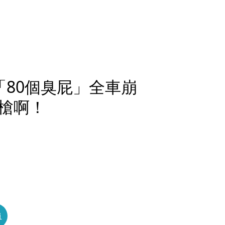
「80個臭屁」全車崩
槍啊！
員