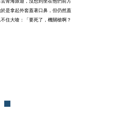
車去青海旅遊，沒想到坐在他們前方
她於是拿起外套蓋著口鼻，但仍然蓋
忍不住大嗆：「要死了，機關槍啊？