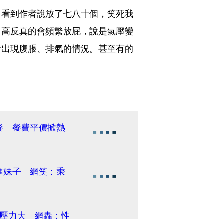
，看到作者說放了七八十個，笑死我
，高反真的會頻繁放屁，說是氣壓變
會出現腹脹、排氣的情況。甚至有的
餐 餐費平價掀熱
進妹子 網笑：乘
標壓力大 網轟：性