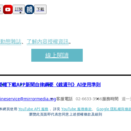
蹤
訂閱
下載
刊動態雜誌
、
了解內容授權資訊
。
線上閱讀
授權
下載APP
新聞自律綱要
《鏡週刊》AI使用準則
ineservice@mirrormedia.mg
客服電話
02-6633-3966
服務時間
週一
本網頁使用
YouTube API 服務
， 詳見
YouTube 服務條款
、
Google 隱私權與條
瀏覽此頁面即代表您同意上述授權條款及細則