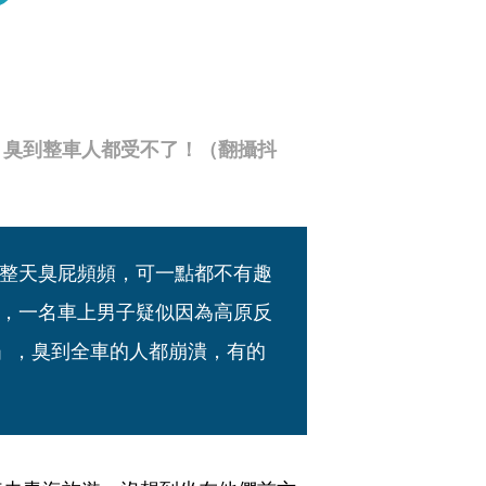
，臭到整車人都受不了！（翻攝抖
整天臭屁頻頻，可一點都不有趣
，一名車上男子疑似因為高原反
屁」，臭到全車的人都崩潰，有的