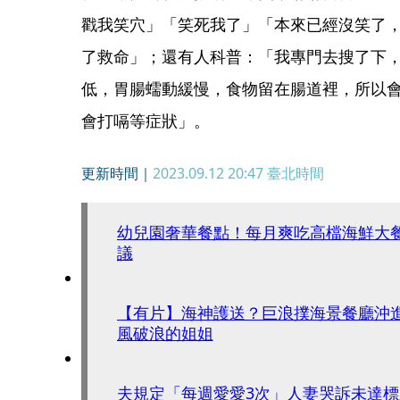
戳我笑穴」「笑死我了」「本來已經沒笑了
了救命」；還有人科普：「我專門去搜了下
低，胃腸蠕動緩慢，食物留在腸道裡，所以
會打嗝等症狀」。
更新時間｜
2023.09.12 20:47
臺北時間
幼兒園奢華餐點！每月爽吃高檔海鮮大
議
【有片】海神護送？巨浪撲海景餐廳沖
風破浪的姐姐
夫規定「每週愛愛3次」人妻哭訴未達