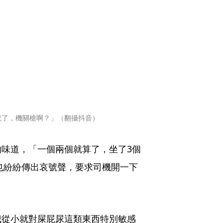
死了，機關槍啊？」（翻攝抖音）
味道，「一個兩個就算了，坐了3個
客也紛紛傳出哀號聲，要求司機開一下
我從小就對屎屁尿這類東西特別敏感