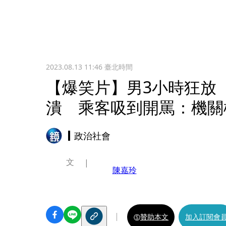
2023.08.13 11:46
臺北時間
【爆笑片】男3小時狂放
潰 乘客吸到開罵：機關
政治社會
文
陳嘉玲
贊助本文
加入訂閱會