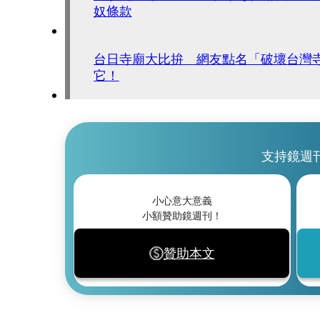
奴條款
台日寺廟大比拚 網友點名「破壞台灣
它！
支持鏡週
小心意大意義
小額贊助鏡週刊！
贊助本文