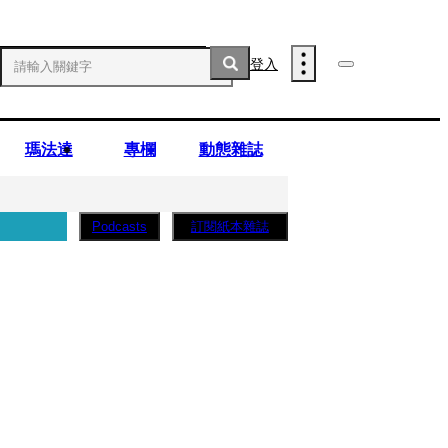
登入
瑪法達
專欄
動態雜誌
訂閱紙本雜誌
Podcasts