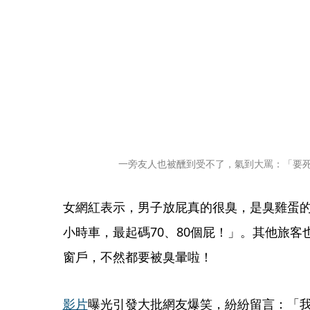
一旁友人也被醺到受不了，氣到大罵：「要
女網紅表示，男子放屁真的很臭，是臭雞蛋的
小時車，最起碼70、80個屁！」。其他旅
窗戶，不然都要被臭暈啦！
影片
曝光引發大批網友爆笑，紛紛留言：「