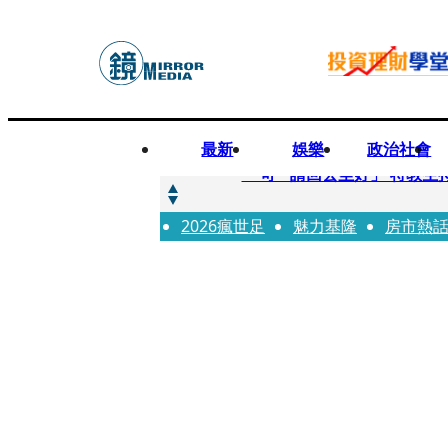
最新
娛樂
政治社會
快訊
一句「請回去坐好」 特教生
2026瘋世足
快訊
魅力基隆
房市熱
新聞內幕／員工4月就反映毒
快訊
新聞內幕／提供詐團提款卡