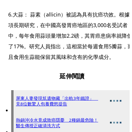
6.大蒜： 蒜素（allicin）被認為具有抗癌功效。根據
項長期研究，在中國高發胃癌地區的3,000名受試者
中，每年食用蒜頭量增加2.2磅，其胃癌患病率就降
了17%。研究人員指出，這相當於每週食用5瓣蒜，
且食用生蒜能保留其風味和含有的化學成分。
延伸閱讀
屏東人妻發現尪遺物藏「出軌3年鐵證」
見8位數驚人包養費怒提告
熱鍋沖冷水竟成致癌隱憂 2種鍋最危險！
醫生傳授正確清洗方式