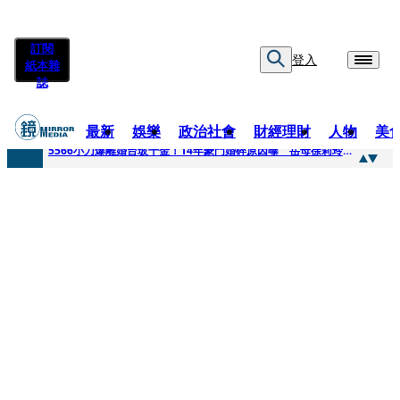
訂閱
登入
紙本雜
誌
最新
娛樂
政治社會
財經理財
人物
美
快訊
5566小刀爆離婚台玻千金！14年豪門婚碎原因曝 岳母徐莉玲風暴意外揭家族祕辛
快訊
徐莉玲喪子劇變／徐莉玲「巨大哀傷足不出戶」 解密長子身世
快訊
醫美偷拍案無影像網紅律師仍喊提告 學者：須具備侵權要件