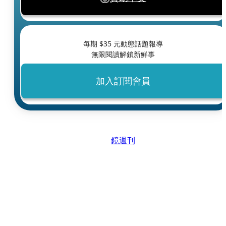
每期 $
35
元動態話題報導
無限閱讀解鎖新鮮事
加入訂閱會員
鏡週刊