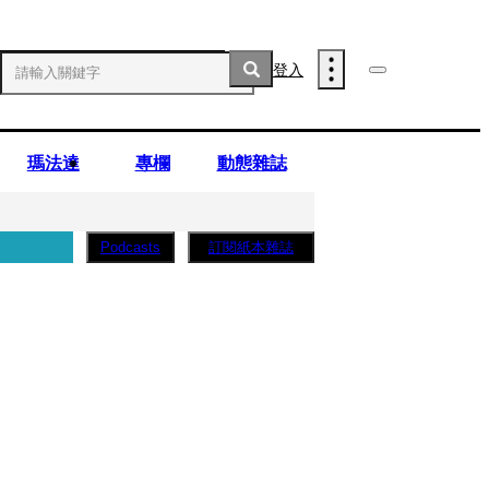
登入
瑪法達
專欄
動態雜誌
訂閱紙本雜誌
Podcasts