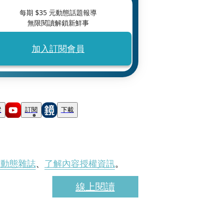
每期 $
35
元動態話題報導
無限閱讀解鎖新鮮事
加入訂閱會員
蹤
訂閱
下載
刊動態雜誌
、
了解內容授權資訊
。
線上閱讀