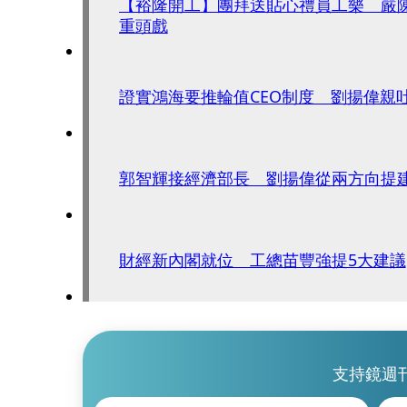
【裕隆開工】團拜送貼心禮員工樂 嚴陳
重頭戲
證實鴻海要推輪值CEO制度 劉揚偉親
郭智輝接經濟部長 劉揚偉從兩方向提
財經新內閣就位 工總苗豐強提5大建議
支持鏡週