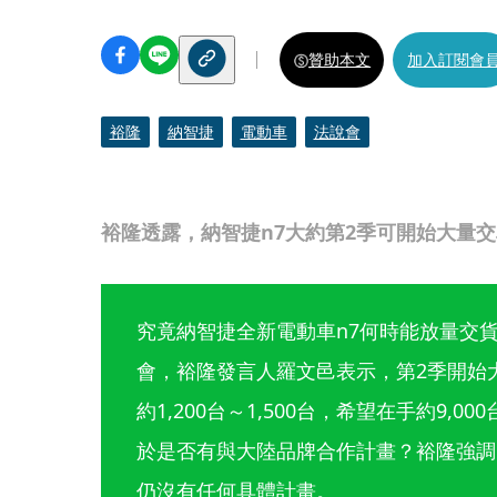
贊助本文
加入訂閱會
裕隆
納智捷
電動車
法說會
裕隆透露，納智捷n7大約第2季可開始大量
究竟納智捷全新電動車n7何時能放量交貨
會，裕隆發言人羅文邑表示，第2季開始
約1,200台～1,500台，希望在手約9,
於是否有與大陸品牌合作計畫？裕隆強調
仍沒有任何具體計畫。