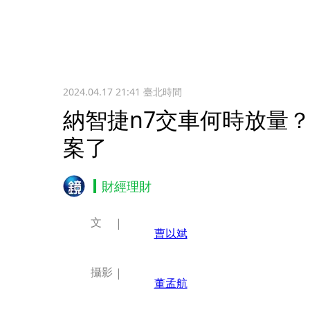
2024.04.17 21:41
臺北時間
納智捷n7交車何時放量
案了
財經理財
文
曹以斌
攝影
董孟航