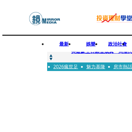
最新
娛樂
政治社會
快訊
吳建豪生日願望成真 周渝
2026瘋世足
快訊
魅力基隆
房市熱
42歲情色片女星宣布閃嫁「
快訊
WEST.一日宣布2人結婚 