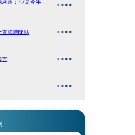
莉蓮：n7是今年
吐實施時間點
建言
刊