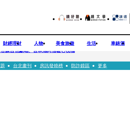
財經理財
人物
美食旅遊
生活
車錶酒
民苦練吉他獻唱、言承旭阿信暖心祝福
話題
台北畫刊
房訊發燒榜
防詐鏡區
更多
前職棒投手」！ 她甜讚老公「投球速度快」：擄獲我的心
濱田崇裕、重岡大毅同日報喜 7人團已有4人結婚