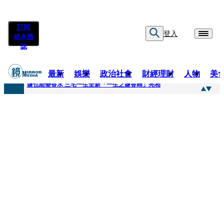
訂閱
登入
紙本雜
誌
最新
娛樂
政治社會
財經理財
人物
美
快訊
鹽也能變香水 三宅一生全新「一生之鹽香精」亮相
快訊
不堪妻子碎念情緒失控 桃園八旬翁毆妻致死檢聲押
快訊
蔡依珊撕掉「完美」標籤！ 認了「我也會崩潰」：傷口終究會癒合