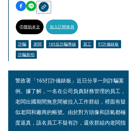
贊助本文
加入訂閱會員
詐騙
老闆
165反詐騙專線
員工
打詐儀錶板
詐騙新招
警政署「165打詐儀錶板」近日分享一則詐騙案
例。據了解，一名在公司負責財務管理的員工，
老闆出國期間無意間被拉入工作群組，裡面有疑
似老闆和廠商的帳號。由於對方頭像和語氣都極
度逼真，該名員工不疑有詐，還依群組內老闆指