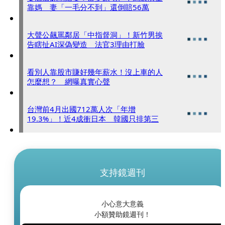
靠媽 妻「一毛分不到」還倒賠56萬
大聲公飆罵鄰居「中指督洞」！新竹男挨
告瞎扯AI深偽變造 法官3理由打臉
看別人靠股市賺好幾年薪水！沒上車的人
怎麼想？ 網曝真實心聲
台灣前4月出國712萬人次「年增
19.3%」！近4成衝日本 韓國只排第三
支持鏡週刊
小心意大意義
小額贊助鏡週刊！