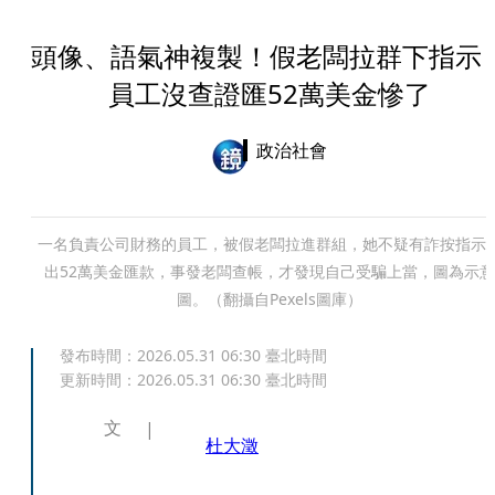
頭像、語氣神複製！假老闆拉群下指
員工沒查證匯52萬美金慘了
政治社會
一名負責公司財務的員工，被假老闆拉進群組，她不疑有詐按指示
出52萬美金匯款，事發老闆查帳，才發現自己受騙上當，圖為示意
圖。（翻攝自Pexels圖庫）
發布時間：
2026.05.31 06:30
臺北時間
更新時間：
2026.05.31 06:30
臺北時間
文
杜大澂