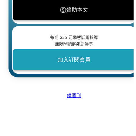
贊助本文
每期 $
35
元動態話題報導
無限閱讀解鎖新鮮事
加入訂閱會員
鏡週刊