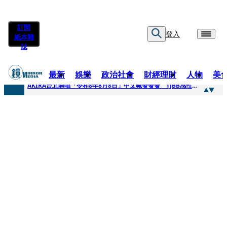
訂閱
登入
紙本雜
誌
最新
娛樂
政治社會
財經理財
人物
美
快訊
AKIRA台北開唱「令和8年8月8日」中文喊發發發 TJBB感性喊「謝謝AKIRA桑」
快訊
台灣新冠期間沒疫苗可打？ 律師列3款嗆：陳時中唯一擋的叫科興
快訊
沉寂12年…鐵肺歌后遇人生低谷 「遭親弟賞巴掌、父親出軌自己閨密」辛酸人生曝光