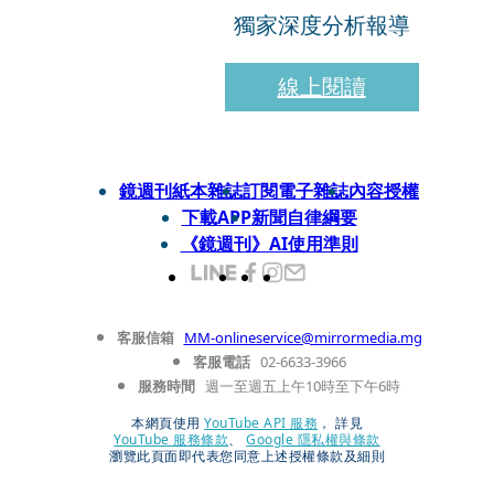
獨家深度分析報導
線上閱讀
鏡週刊紙本雜誌
訂閱電子雜誌
內容授權
下載APP
新聞自律綱要
《鏡週刊》AI使用準則
客服信箱
MM-onlineservice@mirrormedia.mg
客服電話
02-6633-3966
服務時間
週一至週五上午10時至下午6時
本網頁使用
YouTube API 服務
， 詳見
YouTube 服務條款
、
Google 隱私權與條款
瀏覽此頁面即代表您同意上述授權條款及細則