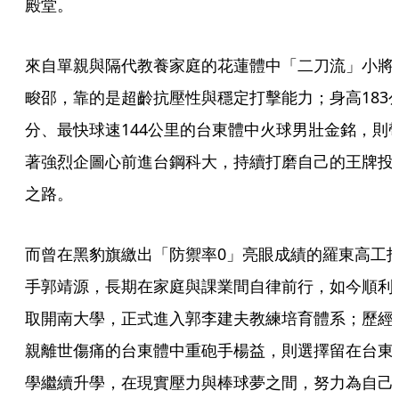
殿堂。
來自單親與隔代教養家庭的花蓮體中「二刀流」小將
畯邵，靠的是超齡抗壓性與穩定打擊能力；身高183
分、最快球速144公里的台東體中火球男壯金銘，則
著強烈企圖心前進台鋼科大，持續打磨自己的王牌投
之路。
而曾在黑豹旗繳出「防禦率0」亮眼成績的羅東高工
手郭靖源，長期在家庭與課業間自律前行，如今順利
取開南大學，正式進入郭李建夫教練培育體系；歷經
親離世傷痛的台東體中重砲手楊益，則選擇留在台東
學繼續升學，在現實壓力與棒球夢之間，努力為自己