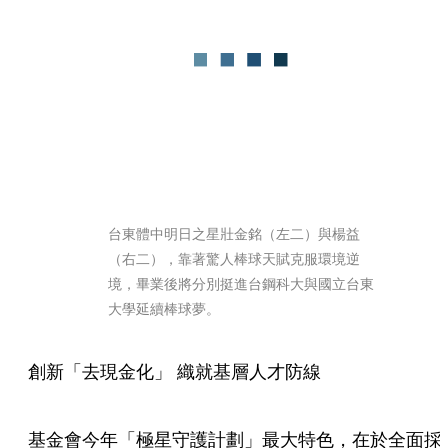
台東體中明日之星壯金銘（左二）與楊益
（右二），靠著驚人棒球天賦克服環境逆
境，畢業後將分別挺進台鋼科大與國立台東
大學延續棒球夢。
創新「去現金化」 織就基層人才防線
基金會今年「極星守護計劃」最大特色，在於全面採