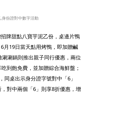
惠,身份證對中數字活動
贈招牌甜點八寶芋泥乙份，桌邊片鴨
6月19日當天點用烤鴨，即加贈鹹
E精緻涮涮鍋則推出親子同行優惠，兩位
享吃到飽免費，並加贈綜合海鮮盤；
外，同桌出示身分證字號對中「6」
5折，對中兩個「6」則享8折優惠，增