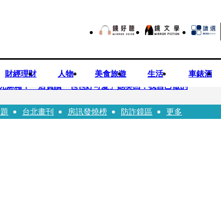
財經理財
人物
美食旅遊
生活
車錶酒
0元麻糬！ 店員讚「包包好可愛」她笑回：我自己做的
話題
台北畫刊
房訊發燒榜
防詐鏡區
更多
、假學歷！ 友「扯郭台銘」曝交往內幕：我們又不像他
業公會理事長 提四大策略續走台灣零售業新局