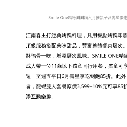
Smile One精緻涮涮鍋六月推親子及壽星優
江南春主打經典烤鴨料理，凡用餐點烤鴨即
頂級服務搭配美味甜品，豐富整體餐桌層次。
酥鴨骨一吃，增添層次風味。SMILE ON
成人帶一位11歲以下孩童同行用餐，孩童可
週一至週五平日6月壽星享吃到飽85折。此
者，龍蝦雙人套餐原價3,599+10%元可享8
添互動樂趣。