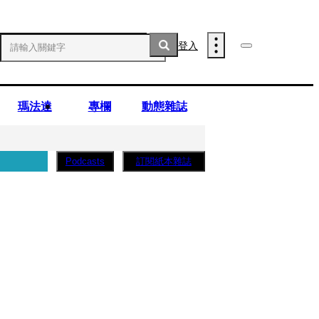
登入
瑪法達
專欄
動態雜誌
訂閱紙本雜誌
Podcasts