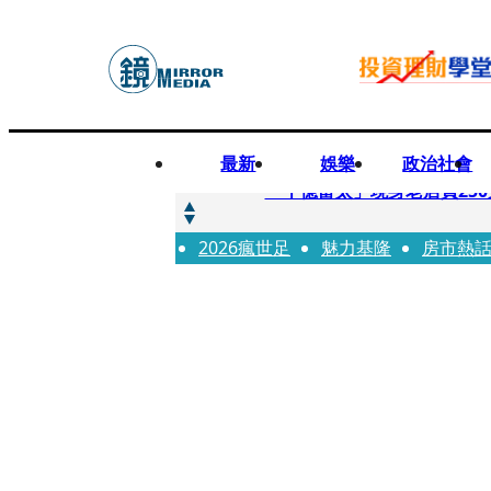
最新
娛樂
政治社會
快訊
「千億富太」現身老店買25
2026瘋世足
快訊
魅力基隆
房市熱
姜厚任小24歲女友爆當小三
快訊
吳昕陽新任無店面零售商業同