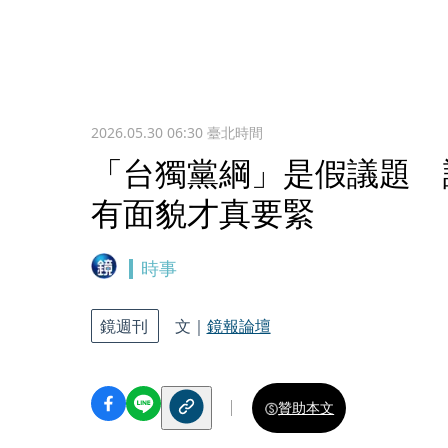
2026.05.30 06:30
臺北時間
「台獨黨綱」是假議題 
有面貌才真要緊
時事
鏡週刊
文｜
鏡報論壇
贊助本文