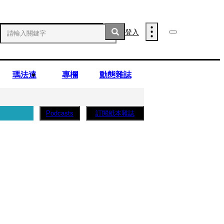
登入
瑪法達
專欄
動態雜誌
訂閱紙本雜誌
Podcasts
薩蛋糕」