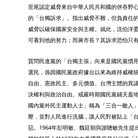
至尾認定威脅來自中華人民共和國的併吞野
的「台獨訴求」。指出威脅不難，但負責任
威脅以確保國家安全與主權。就此，沈伯洋
可看到他的努力；而蔣市長？其訴求恐怕只
質問民進黨的「台獨主張」向來是國民黨慣
選民，係因國民黨政府據台以來為維持威權
自由、憲政民主、多元價值、台灣主體的異
決權利與政治自由。戒嚴時期國民黨鋪天蓋
國內黨外民主運動人士」稱為「三合一敵人
壓，並對人民進行洗腦，讓人民對被貼上「
惡。1964年彭明敏、魏廷朝與謝聰敏先生