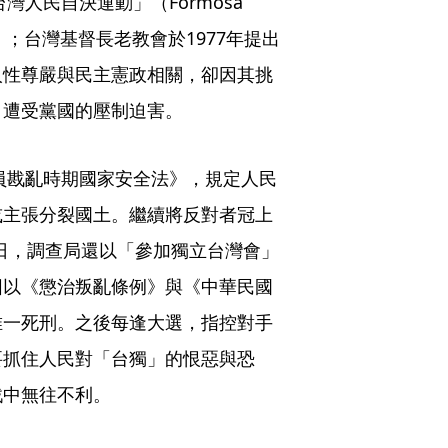
灣人民自決運動」（Formosa
mination）；台灣基督長老教會於1977年提出
人性尊嚴與民主憲政相關，卻因其挑
，遭受黨國的壓制迫害。
動員戡亂時期國家安全法》，規定人民
或主張分裂國土。繼續將反對者冠上
9日，調查局還以「參加獨立台灣會」
圖以《懲治叛亂條例》與《中華民國
唯一死刑。之後每逢大選，指控對手
要抓住人民對「台獨」的恨惡與恐
戰中無往不利。