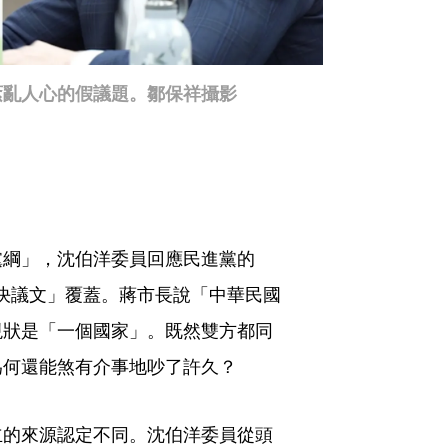
紊亂人心的假議題。鄒保祥攝影
黨綱」，沈伯洋委員回應民進黨的
前途決議文」覆蓋。蔣市長說「中華民國
現狀是「一個國家」。既然雙方都同
為何還能煞有介事地吵了許久？
立的來源認定不同。沈伯洋委員從頭