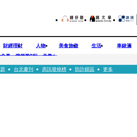
財經理財
人物
美食旅遊
生活
車錶酒
安警一週連破2起「雙駕」
話題
台北畫刊
房訊發燒榜
防詐鏡區
更多
夏浦洋組「神隊友」 邱以太、林亭莉熱血狂奔殺青淚崩
子告白「爸爸I LOVE YOU」 驚喜林志玲同步曝光父親節「披