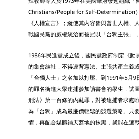
輝牧師等人於1973年在美國華府發起組織「台
Christians/People for Self-Deter
《人權宣言》；縱使其內容皆與普世人權、
戰國民黨的威權統治而被冠以「台獨主張」
1986年民進黨成立後，國民黨政府制定《
的集會結社，不得違背憲法、主張共產主義
「台獨人士」之名加以打壓。到1991年5月
的罪名衝進大學逮捕參加讀書會的學生，試
刑法》第一百條的內亂罪，對被逮捕者求處
為「台獨」成為最廉價輕鬆的競選策略。只
懼，再配合媒體鋪天蓋地的抹黑，就能在選