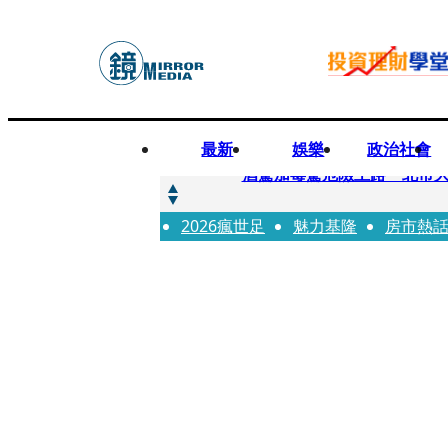
最新
娛樂
政治社會
快訊
酒駕加毒駕危險上路 北市大
2026瘋世足
快訊
魅力基隆
房市熱
Ozone黃文廷、FEniX
快訊
AKIRA台北唱到一半突收兒