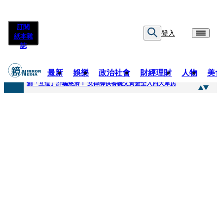
訂閱
登入
紙本雜
誌
最新
娛樂
政治社會
財經理財
人物
美
快訊
創「互道」詐騙慈濟！ 女律師供養義父黃金全入四大庫房
快訊
前時力黨魁表態「反對刪公視預算」 盼在野三思：改凍結處理受質疑項目
快訊
六強片齊聚桃影 小薰《祖先鬼》回桃影娘家 《長安的荔枝》桃影加映一票難求