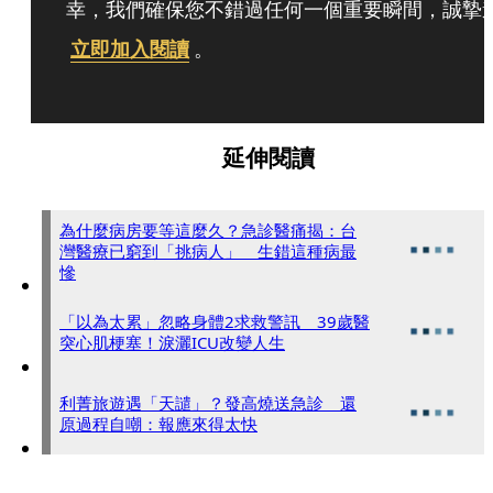
幸，我們確保您不錯過任何一個重要瞬間，誠摯
立即加入閱讀
。
延伸閱讀
為什麼病房要等這麼久？急診醫痛揭：台
灣醫療已窮到「挑病人」 生錯這種病最
慘
「以為太累」忽略身體2求救警訊 39歲醫
突心肌梗塞！淚灑ICU改變人生
利菁旅遊遇「天譴」？發高燒送急診 還
原過程自嘲：報應來得太快