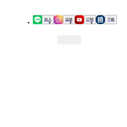
加入
追蹤
訂閱
下載
最新文章