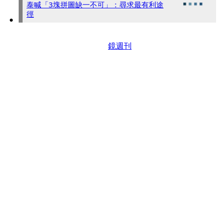
泰喊「3塊拼圖缺一不可」：尋求最有利途
徑
鏡週刊