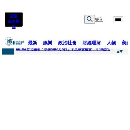
訂閱
登入
紙本雜
誌
最新
娛樂
政治社會
財經理財
人物
美
快訊
AKIRA台北開唱「令和8年8月8日」中文喊發發發 TJBB感性喊「謝謝AKIRA桑」
快訊
台灣新冠期間沒疫苗可打？ 律師列3款嗆：陳時中唯一擋的叫科興
快訊
沉寂12年…鐵肺歌后遇人生低谷 「遭親弟賞巴掌、父親出軌自己閨密」辛酸人生曝光