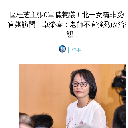
區桂芝主張0軍購惹議！北一女稱非受
官媒訪問 卓榮泰：老師不宜強烈政治
態
時事