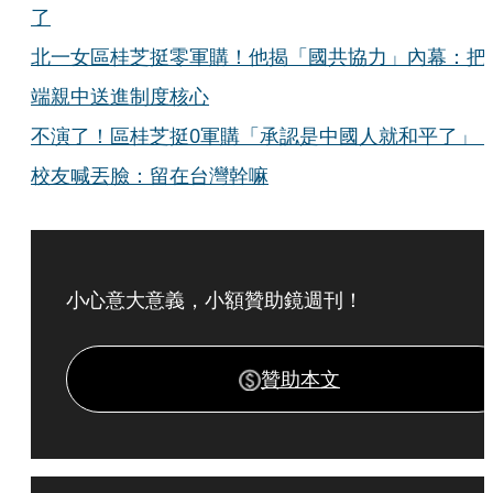
了
北一女區桂芝挺零軍購！他揭「國共協力」內幕：把
端親中送進制度核心
不演了！區桂芝挺0軍購「承認是中國人就和平了
校友喊丟臉：留在台灣幹嘛
小心意大意義，小額贊助鏡週刊！
贊助本文