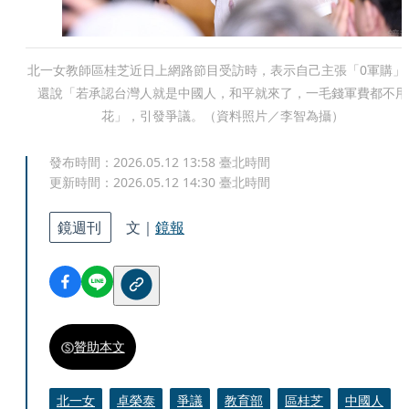
北一女教師區桂芝近日上網路節目受訪時，表示自己主張「0軍購」
還說「若承認台灣人就是中國人，和平就來了，一毛錢軍費都不用
花」，引發爭議。（資料照片／李智為攝）
發布時間：
2026.05.12 13:58
臺北時間
更新時間：
2026.05.12 14:30
臺北時間
鏡週刊
文｜
鏡報
贊助本文
北一女
卓榮泰
爭議
教育部
區桂芝
中國人