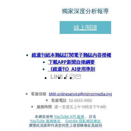
獨家深度分析報導
線上閱讀
鏡週刊紙本雜誌
訂閱電子雜誌
內容授權
下載APP
新聞自律綱要
《鏡週刊》AI使用準則
客服信箱
MM-onlineservice@mirrormedia.mg
客服電話
02-6633-3966
服務時間
週一至週五上午10時至下午6時
本網頁使用
YouTube API 服務
， 詳見
YouTube 服務條款
、
Google 隱私權與條款
瀏覽此頁面即代表您同意上述授權條款及細則