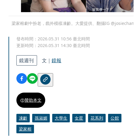
梁家榕劇中扮老，戲外模樣凍齡。大愛提供、翻攝IG @josiechan
發布時間：
2026.05.31 10:56
臺北時間
更新時間：
2026.05.31 14:30
臺北時間
鏡週刊
文｜
鏡報
贊助本文
凍齡
孫淑媚
大學生
女星
花系列
公館
梁家榕