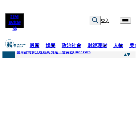
訂閱
登入
紙本雜
誌
最新
娛樂
政治社會
財經理財
人物
美
快訊
疊單計時算法現歧異 外送工會開戰Uber Eats
快訊
靚時尚／大丈夫當如是 Multifaceted Manhood
快訊
前時力黨魁表態「反對刪公視預算」 盼在野三思：改凍結處理受質疑項目