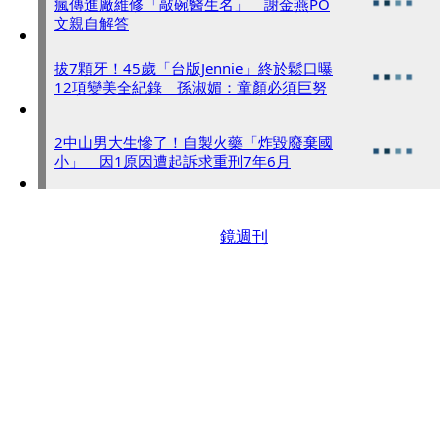
瘋傳進廠維修「敲碗醫生名」 謝金燕PO
文親自解答
拔7顆牙！45歲「台版Jennie」終於鬆口曝
12項變美全紀錄 孫淑媚：童顏必須巨努
2中山男大生慘了！自製火藥「炸毀廢棄國
小」 因1原因遭起訴求重刑7年6月
鏡週刊