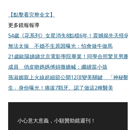
【點擊看完整全文】
更多鏡報報導
54歲《花系列》女星消失8點檔6年！震撼揭先天怪病
無法太操 不婚不生原因曝光：怕會做牛做馬
21歲歐陽娣娣北京電影學院畢業！同學合照驚見男團
成員 俏皮吻媽媽傅娟撒嬌喊：繼續當小孩
孫淑媚親上火線超細節公開12項變美關鍵 「神秘醫
生」身份曝光！痛拔7顆牙、認了做這2種醫美
小心意大意義，小額贊助鏡週刊！