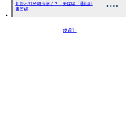
川普不打給賴清德了？ 美媒曝「通話計
畫暫緩」
鏡週刊