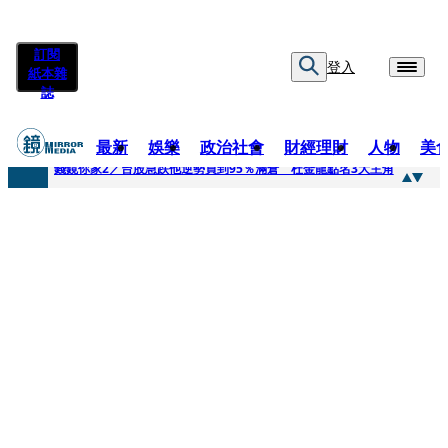
訂閱
登入
紙本雜
誌
最新
娛樂
政治社會
財經理財
人物
美
快訊
錢鏡你家2／台股急跌他逆勢買到95％滿倉 杜金龍點名3大主角
快訊
八月寵物月 寵物食品大廠偕獸醫師提醒飼主四大照護誤區
快訊
97萬粉絲料理網紅驚傳病逝！ 團隊發文證實：肥大叔8/5離開了