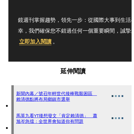
鏡週刊掌握趨勢，領先一步：從國際大事到生活
幸，我們確保您不錯過任何一個重要瞬間，誠摯
立即加入閱讀
。
延伸閱讀
新聞內幕／號召年輕世代接棒戰艱困區
賴清德點將布局鄉鎮市選舉
馬英九看YT後想發文「肯定賴清德」 蕭
旭岑急擋：全世界會知道你有問題