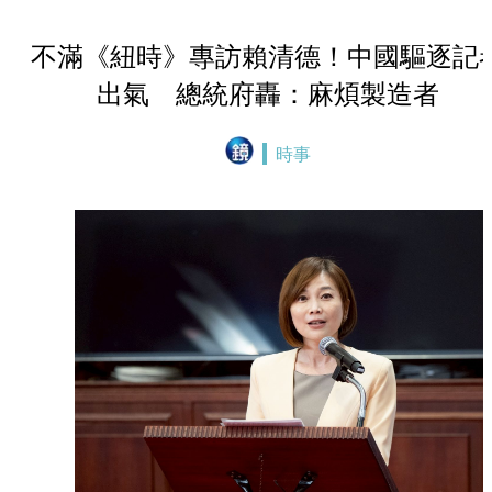
不滿《紐時》專訪賴清德！中國驅逐記
出氣 總統府轟：麻煩製造者
時事