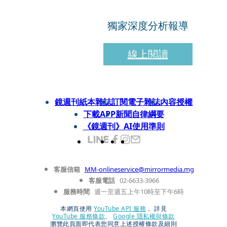
獨家深度分析報導
線上閱讀
鏡週刊紙本雜誌
訂閱電子雜誌
內容授權
下載APP
新聞自律綱要
《鏡週刊》AI使用準則
客服信箱
MM-onlineservice@mirrormedia.mg
客服電話
02-6633-3966
服務時間
週一至週五上午10時至下午6時
本網頁使用
YouTube API 服務
， 詳見
YouTube 服務條款
、
Google 隱私權與條款
瀏覽此頁面即代表您同意上述授權條款及細則