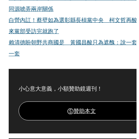
同源唬弄兩岸關係
白營內訌！蔡壁如為選彰縣長槓黨中央 柯文哲再酸
來黨部受訪完就跑了
賴清德盼朝野共商國是 黃國昌酸只為遮醜：說一套
一套
小心意大意義，小額贊助鏡週刊！
贊助本文