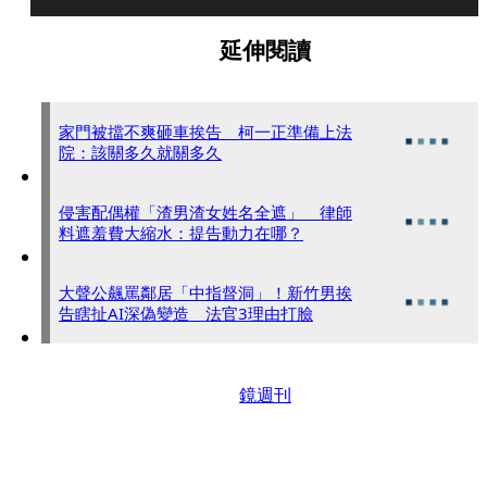
延伸閱讀
家門被擋不爽砸車挨告 柯一正準備上法
院：該關多久就關多久
侵害配偶權「渣男渣女姓名全遮」 律師
料遮羞費大縮水：提告動力在哪？
大聲公飆罵鄰居「中指督洞」！新竹男挨
告瞎扯AI深偽變造 法官3理由打臉
鏡週刊