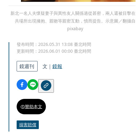
新北一名人夫懷疑妻子與異性友人關係過從甚密，兩人還被目擊在
共場所出現擁抱、親吻等親密互動，憤而提告。示意圖／翻攝自
pixabay
發布時間：
2026.05.31 13:08
臺北時間
更新時間：
2026.06.01 00:00
臺北時間
鏡週刊
文｜
鏡報
贊助本文
損害賠償