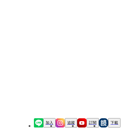
加入
追蹤
訂閱
下載