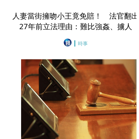
人妻當街擁吻小王竟免賠！ 法官翻出
27年前立法理由：難比強姦、擄人
時事