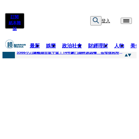
訂閱
登入
紙本雜
誌
最新
娛樂
政治社會
財經理財
人物
美
快訊
5566小刀爆離婚台玻千金！14年豪門婚碎原因曝 岳母徐莉玲風暴意外揭家族祕辛
快訊
徐莉玲喪子劇變／徐莉玲「巨大哀傷足不出戶」 解密長子身世
快訊
醫美偷拍案無影像網紅律師仍喊提告 學者：須具備侵權要件