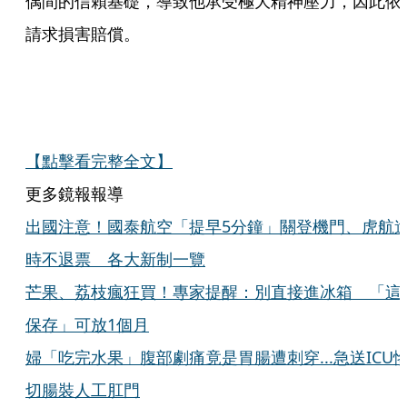
偶間的信賴基礎，導致他承受極大精神壓力，因此依
請求損害賠償。
【點擊看完整全文】
更多鏡報報導
出國注意！國泰航空「提早5分鐘」關登機門、虎航
時不退票 各大新制一覽
芒果、荔枝瘋狂買！專家提醒：別直接進冰箱 「這
保存」可放1個月
婦「吃完水果」腹部劇痛竟是胃腸遭刺穿...急送ICU
切腸裝人工肛門