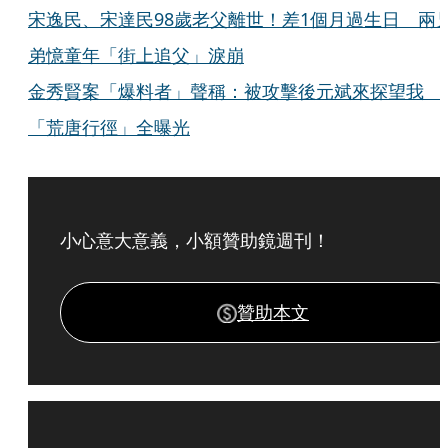
宋逸民、宋達民98歲老父離世！差1個月過生日 兩
弟憶童年「街上追父」淚崩
金秀賢案「爆料者」聲稱：被攻擊後元斌來探望我
「荒唐行徑」全曝光
小心意大意義，小額贊助鏡週刊！
贊助本文