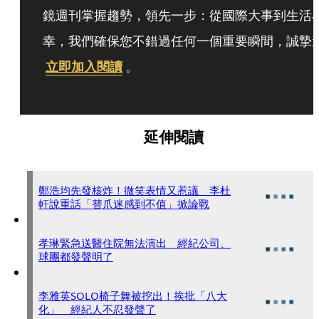
鏡週刊掌握趨勢，領先一步：從國際大事到生活
幸，我們確保您不錯過任何一個重要瞬間，誠摯
立即加入閱讀
。
延伸閱讀
鄭浩均先發核炸！微笑表情又惹議 李杜
軒說重話「替爪迷感到不值」掀論戰
孝琳緊急送醫住院無法演出 經紀公司、
球團都發聲明了
李雅英SOLO椅子舞被挖出！挨批「八大
化」 經紀人不忍發聲了