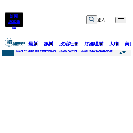
訂閱
登入
紙本雜
誌
最新
娛樂
政治社會
財經理財
人物
美
快訊
慈濟10億疫苗詐騙案延燒 汪潔民爆料：主嫌陳昱瑄是盧市府法律顧問
快訊
桃園平鎮凶殺命案！85歲婦倒臥血泊慘死 丈夫遭帶回偵訊
快訊
拖吊車載運轎車突鬆脫滑落 後方車輛全嚇壞