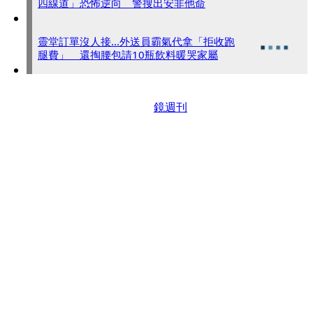
四線道」恐怖逆向 警搜出安非他命
靈堂訂單沒人接...外送員霸氣代拿「拒收跑
腿費」 還掏腰包請10瓶飲料暖哭家屬
鏡週刊