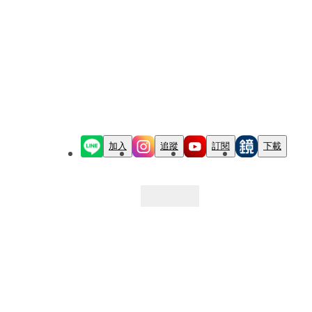
加入
追蹤
訂閱
下載
最新文章