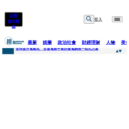
訂閱
登入
紙本雜
誌
最新
娛樂
政治社會
財經理財
人物
美
快訊
全球提升電氣化 台達電鄭平看好微電網推一站式方案
快訊
又要不副署？立院三讀藍白兒少未來帳戶 政院放話：將採必要憲政作為
快訊
agnès b.推Humanitarian系列 「give love」成今夏最暖時尚宣言