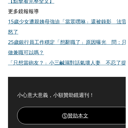
【點擊看完整全文】
更多鏡報報導
15歲少女遭親姨母強迫「當眾嘿咻」還被錄影 法官
怒了
25歲銀行員工作穩定「想辭職了」原因曝光 問：只
做兼職可以嗎？
「只想當砲友？」小三鹹濕對話氣壞人妻 不忍了提
小心意大意義，小額贊助鏡週刊！
贊助本文