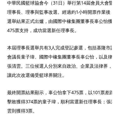
中華民國籃球協會今（31日）舉行第14屆會員大會暨
理事長、理事與監事改選。經過約1小時開票作業後
選舉結果正式出爐，由國際中橡集團董事長辜公怡獲
475票支持，成功當選新任理事長。
本屆理事長選舉共有3人完成登記參選，包括基隆市
會議長童子瑋、國際中橡集團董事長辜公怡，以及律
張清雲。三位候選人分別來自政治、企業及法律界，
讓此次改選備受籃球界關注。
最終開票結果顯示，辜公怡拿下475票，以101票差距
擊敗獲得374票的童子瑋，順利當選新任理事長；張
雲則獲得3票。