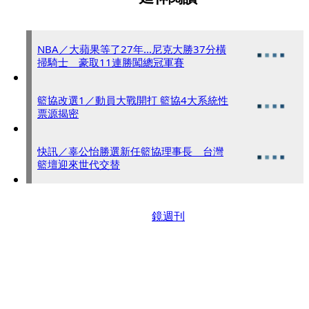
NBA／大蘋果等了27年...尼克大勝37分橫
掃騎士 豪取11連勝闖總冠軍賽
籃協改選1／動員大戰開打 籃協4大系統性
票源揭密
快訊／辜公怡勝選新任籃協理事長 台灣
籃壇迎來世代交替
鏡週刊