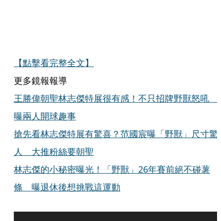
【點擊看完整全文】
更多鏡報報導
王勝偉朝聖林志傑特展很有感！不只招牌野獸怒吼 
曝兩人開球趣事
搶先看林志傑特展有驚喜？范國宸曝「野獸」尺寸驚
人 大推粉絲要朝聖
林志傑的小秘密曝光！「野獸」26年賽前絕不碰薯
條 曝退休後想挑戰這運動