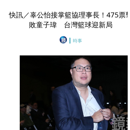
快訊／辜公怡接掌籃協理事長！475票
敗童子瑋 台灣籃球迎新局
時事