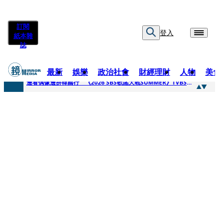
訂閱
登入
紙本雜
誌
最新
娛樂
政治社會
財經理財
人物
美
快訊
邊看偶像邊拚韓國行 《2026 SBS歌謠大戰SUMMER》TVBS直播祭追星福利
快訊
代誌大條火急跳船？ 宏碁派任李文詳接掌兆基屋管2天就喊撤出！
快訊
一句「請回去坐好」 特教生持斷掃把戳女代課老師眼睛大失血近失明