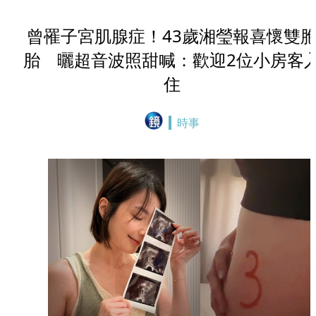
曾罹子宮肌腺症！43歲湘瑩報喜懷雙
胎 曬超音波照甜喊：歡迎2位小房客
住
時事