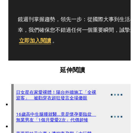
鏡週刊掌握趨勢，領先一步：從國際大事到生活
幸，我們確保您不錯過任何一個重要瞬間，誠摯
立即加入閱讀
。
延伸閱讀
日女星在家愛裸體！陽台外牆施工「全裸
迎客」 被勸穿衣超狂發言全場傻眼
16歲高中生腿腫就醫...竟是懷孕要臨盆
無業男友「1個月愛愛2次」代價超慘