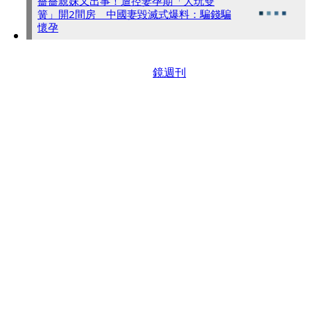
薔薔親妹又出事！遭控妻孕期「大玩雙
簧」開2間房 中國妻毀滅式爆料：騙錢騙
懷孕
鏡週刊