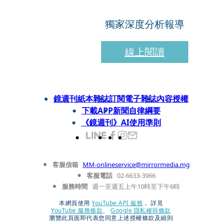
獨家深度分析報導
線上閱讀
鏡週刊紙本雜誌
訂閱電子雜誌
內容授權
下載APP
新聞自律綱要
《鏡週刊》AI使用準則
客服信箱
MM-onlineservice@mirrormedia.mg
客服電話
02-6633-3966
服務時間
週一至週五上午10時至下午6時
本網頁使用
YouTube API 服務
， 詳見
YouTube 服務條款
、
Google 隱私權與條款
瀏覽此頁面即代表您同意上述授權條款及細則