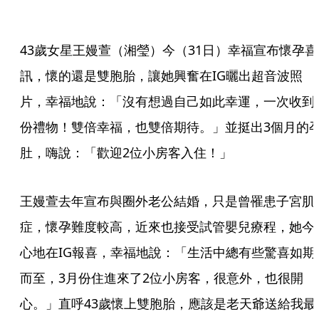
43歲女星王嫚萱（湘瑩）今（31日）幸福宣布懷孕喜
訊，懷的還是雙胞胎，讓她興奮在IG曬出超音波照
片，幸福地說：「沒有想過自己如此幸運，一次收到
份禮物！雙倍幸福，也雙倍期待。」並挺出3個月的
肚，嗨說：「歡迎2位小房客入住！」
王嫚萱去年宣布與圈外老公結婚，只是曾罹患子宮肌
症，懷孕難度較高，近來也接受試管嬰兒療程，她今
心地在IG報喜，幸福地說：「生活中總有些驚喜如期
而至，3月份住進來了2位小房客，很意外，也很開
心。」直呼43歲懷上雙胞胎，應該是老天爺送給我最