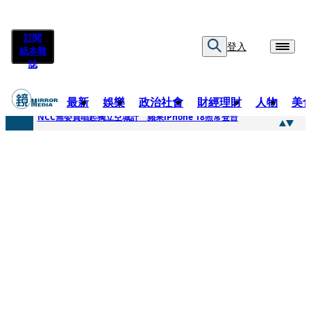
訂閱
登入
紙本雜
誌
最新
娛樂
政治社會
財經理財
人物
美
快訊
NCC無委員唱起獨立空城計 蘋果iPhone 18照常登台
快訊
六強片齊聚桃影 小薰《祖先鬼》回桃影娘家 《長安的荔枝》桃影加映一票難求
快訊
8年磨一劍 陳法拉自編自導《Bloodline》進軍多倫多 柯林法洛姊弟相挺