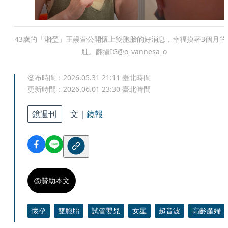
43歲的「湘瑩」王嫚萱公開懷上雙胞胎的好消息，幸福摸著3個月的
肚。翻攝IG@o_vannesa_o
發布時間：
2026.05.31 21:11
臺北時間
更新時間：
2026.06.01 23:30
臺北時間
鏡週刊
文｜
鏡報
贊助本文
懷孕
雙胞胎
試管嬰兒
女星
超音波
高齡產婦