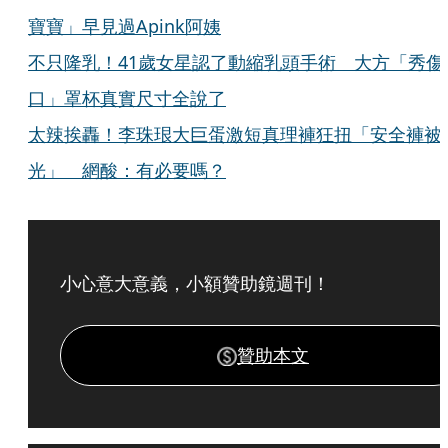
寶寶」早見過Apink阿姨
不只隆乳！41歲女星認了動縮乳頭手術 大方「秀傷
口」罩杯真實尺寸全說了
太辣挨轟！李珠珢大巨蛋激短真理褲狂扭「安全褲被
光」 網酸：有必要嗎？
小心意大意義，小額贊助鏡週刊！
贊助本文