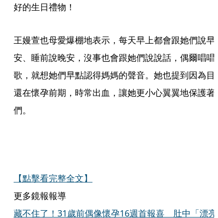
好的生日禮物！
王嫚萱也母愛爆棚地表示，每天早上都會跟她們說早
安、睡前說晚安，沒事也會跟她們說說話，偶爾唱唱
歌，就想她們早點認得媽媽的聲音。她也提到因為目
還在懷孕前期，時常出血，讓她更小心翼翼地保護著
們。
【點擊看完整全文】
更多鏡報報導
藏不住了！31歲前偶像懷孕16週首報喜 肚中「漂亮