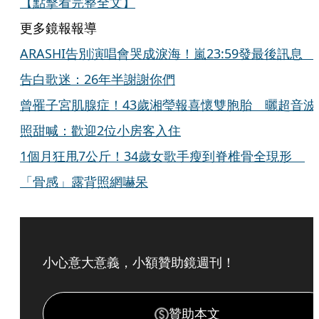
【點擊看完整全文】
更多鏡報報導
ARASHI告別演唱會哭成淚海！嵐23:59發最後訊息
告白歌迷：26年半謝謝你們
曾罹子宮肌腺症！43歲湘瑩報喜懷雙胞胎 曬超音波
照甜喊：歡迎2位小房客入住
1個月狂甩7公斤！34歲女歌手瘦到脊椎骨全現形
「骨感」露背照網嚇呆
小心意大意義，小額贊助鏡週刊！
贊助本文