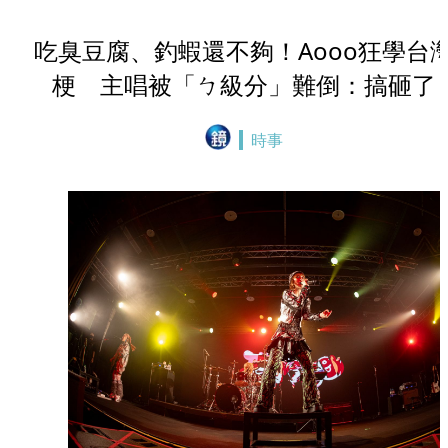
吃臭豆腐、釣蝦還不夠！Aooo狂學台
梗 主唱被「ㄅ級分」難倒：搞砸了
時事