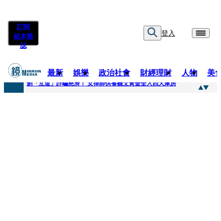
訂閱
登入
紙本雜
誌
最新
娛樂
政治社會
財經理財
人物
美
快訊
創「互道」詐騙慈濟！ 女律師供養義父黃金全入四大庫房
快訊
前時力黨魁表態「反對刪公視預算」 盼在野三思：改凍結處理受質疑項目
快訊
六強片齊聚桃影 小薰《祖先鬼》回桃影娘家 《長安的荔枝》桃影加映一票難求