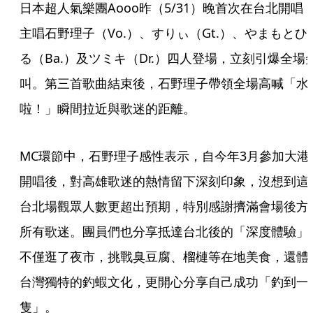
日本超人氣樂團Aooo昨（5/31）晚首次在台北開唱
主唱石野理子（Vo.）、すりぃ（Gt.）、やまもとひ
る（Ba.）及ツミキ（Dr.）四人登場，立刻引爆全場
叫。第三首歌曲結束後，石野理子帶領全場高喊「水
啦！」瞬間拉近與歌迷的距離。
MC環節中，石野理子感性表示，自今年3月參加大港
開唱後，對高雄歌迷的熱情留下深刻印象，沒想到這
台北場觀眾人數更超出預期，特別感謝擠滿會場後方
所有歌迷。團員們也分享抵達台北後的「深度體驗」
不僅逛了夜市，挑戰臭豆腐、榴槤等在地美食，還體
台灣獨特的釣蝦文化，更開心分享自己成功「釣到一
隻」。