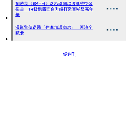
劉若英《飛行日》洛杉磯開唱遇換裝突發
插曲 14貨櫃四面台升級打造百噸級嘉年
華
温嵐驚傳送醫「住進加護病房」 巡演全
喊卡
鏡週刊