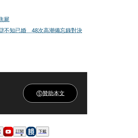
焦屍
辯不知已婚 48次高潮備忘錄對決
贊助本文
蹤
訂閱
下載