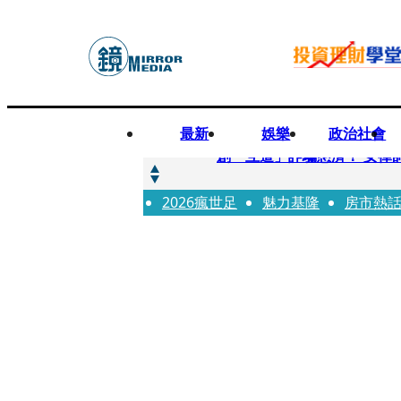
最新
娛樂
政治社會
快訊
創「互道」詐騙慈濟！ 女律
2026瘋世足
快訊
魅力基隆
房市熱
前時力黨魁表態「反對刪公
快訊
六強片齊聚桃影 小薰《祖