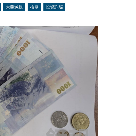
大義滅親
檢舉
投資詐騙