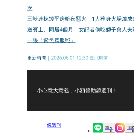
次
三峽連棟矮平房暗夜惡火 1人葬身火場燒成
送賓士、同居4個月！女記者偷吃獅子會人夫
一張「紫色禮服照」
更新時間｜
2026.06.01 12:30
臺北時間
小心意大意義，小額贊助鏡週刊！
鏡週刊
加入
追