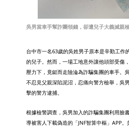
吳男當車手幫詐團領錢，卻遭兒子大義滅親
台中市一名63歲的吳姓男子原本是辛勤工作
的兒子。然而，一場工地意外讓他頭部受傷，
壓力下，竟鋌而走險淪為詐騙集團的車手。
不忍見父親深陷泥沼，忍痛向警方檢舉，吳
擊的警方逮捕。
根據檢警調查，吳男加入的詐騙集團利用臉
導被害人下載偽造的「JNF智算中樞」APP