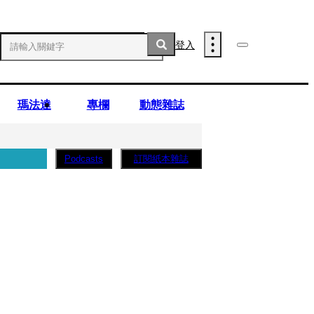
登入
瑪法達
專欄
動態雜誌
訂閱紙本雜誌
Podcasts