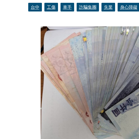
台中
工傷
車手
詐騙集團
失業
身心障礙