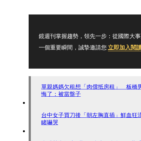
鏡週刊掌握趨勢，領先一步：從國際大事
一個重要瞬間，誠摯邀請您
立即加入閱
單親媽媽欠租想「肉償抵房租」 板橋
悔了：被當盤子
台中女子買刀後「朝左胸直插」鮮血狂
睹嚇哭