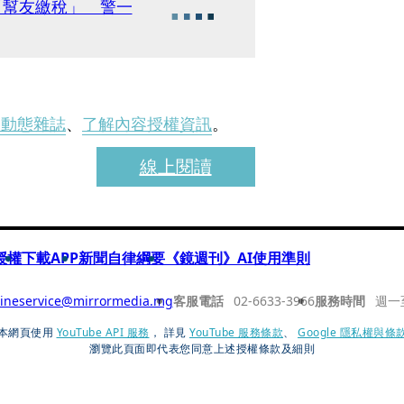
「幫友繳稅」 警一
刊動態雜誌
、
了解內容授權資訊
。
線上閱讀
授權
下載APP
新聞自律綱要
《鏡週刊》AI使用準則
ineservice@mirrormedia.mg
客服電話
02-6633-3966
服務時間
週一
本網頁使用
YouTube API 服務
， 詳見
YouTube 服務條款
、
Google 隱私權與條
瀏覽此頁面即代表您同意上述授權條款及細則