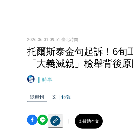
2026.06.01 09:51
臺北時間
托爾斯泰金句起訴！6旬
「大義滅親」檢舉背後原
時事
鏡週刊
文｜
鏡報
贊助本文