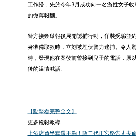
工作證，先於今年3月成功向一名游姓女子收取
的微薄報酬。
警方接獲舉報後展開誘捕行動，佯裝受騙並約
身準備取款時，立刻被埋伏警力逮捕。令人
時，發現他在案發前曾接到兒子的電話，原
後的溫情喊話。
【點擊看完整全文】
更多鏡報報導
上酒店買半套還不夠！政二代正宮怒告丈夫偷吃