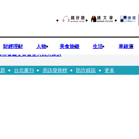
財經理財
人物
美食旅遊
生活
車錶酒
師供養義父黃金全入四大庫房
話題
台北畫刊
房訊發燒榜
防詐鏡區
更多
視預算」 盼在野三思：改凍結處理受質疑項目
先鬼》回桃影娘家 《長安的荔枝》桃影加映一票難求