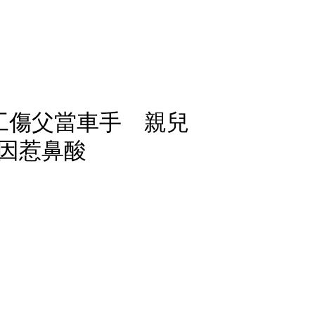
工傷父當車手 親兒
因惹鼻酸