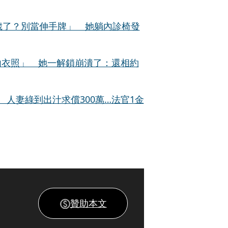
歲了？別當伸手牌」 她躺內診椅發
內衣照」 她一解鎖崩潰了：還相約
人妻綠到出汁求償300萬…法官1金
贊助本文