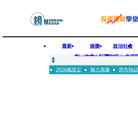
最新
娛樂
政治社會
快訊
創「互道」詐騙慈濟！ 女律
2026瘋世足
快訊
魅力基隆
房市熱
前時力黨魁表態「反對刪公
快訊
六強片齊聚桃影 小薰《祖