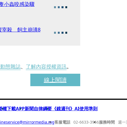
1隻小蟲咬感染驟
賣宰殺 飼主崩潰8
刊動態雜誌
、
了解內容授權資訊
。
線上閱讀
授權
下載APP
新聞自律綱要
《鏡週刊》AI使用準則
ineservice@mirrormedia.mg
客服電話
02-6633-3966
服務時間
週一