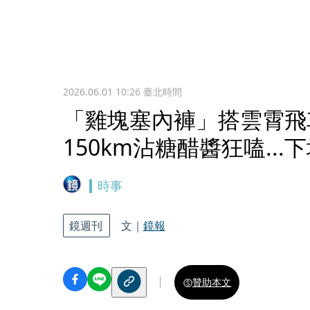
2026.06.01 10:26
臺北時間
「雞塊塞內褲」搭雲霄飛
150km沾糖醋醬狂嗑...
時事
鏡週刊
文｜
鏡報
贊助本文