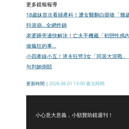
更多鏡報報導
18歲妹首次看婦產科！遭女醫翻白眼嗆「幾
抖淚崩...全網炸鍋
老婆睡旁邊快解決！亡夫手機藏「初戀性感
做瘋狂的事...
小四牽線小五！渣夫狂劈3女「同居大混戰」 
句判她倒賠
更新時間｜
2026.06.01 13:00
臺北時間
小心意大意義，小額贊助鏡週刊！