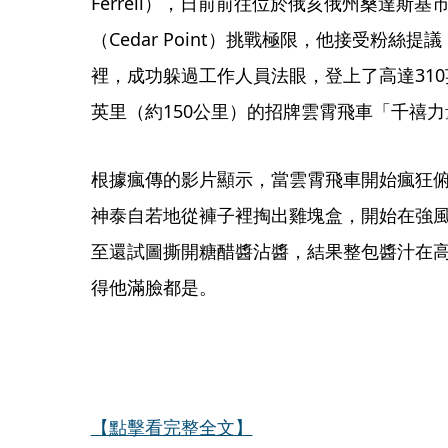
Ferrell），日前前往位於俄亥俄州桑達斯
（Cedar Point）挑戰極限，他接受粉絲
裡，成功躲過工作人員法眼，登上了高達310英
英里（約150公里）的招牌雲霄飛車「千禧力量」（M
根據瘋傳的影片顯示，當雲霄飛車開始瘋狂
神泰自若地從褲子裡掏出雞塊盒，開始在強
至還試圖撕開糖醋醬沾醬，結果整包醬汁在
得他滿臉都是。
【點擊看完整全文】