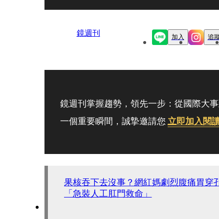
鏡週刊
加入
追
鏡週刊掌握趨勢，領先一步：從國際大事
一個重要瞬間，誠摯邀請您
立即加入閱
果核吞下去沒事？網紅媽劇烈腹痛胃穿
「急裝人工肛門救命」