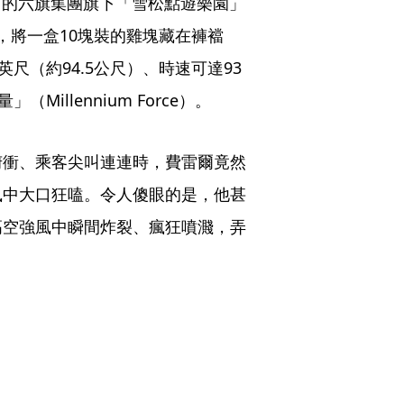
基市的六旗集團旗下「雪松點遊樂園」
提議，將一盒10塊裝的雞塊藏在褲襠
尺（約94.5公尺）、時速可達93
illennium Force）。
俯衝、乘客尖叫連連時，費雷爾竟然
風中大口狂嗑。令人傻眼的是，他甚
高空強風中瞬間炸裂、瘋狂噴濺，弄