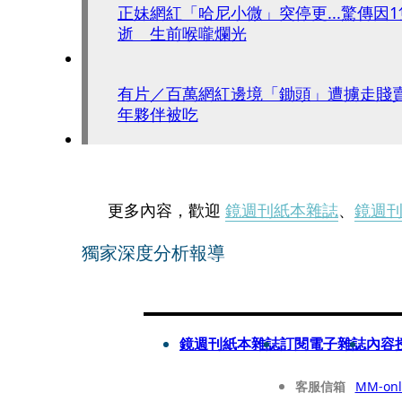
正妹網紅「哈尼小微」突停更...驚傳因
逝 生前喉嚨爛光
有片／百萬網紅邊境「鋤頭」遭擄走賤
年夥伴被吃
更多內容，歡迎
鏡週刊紙本雜誌
、
鏡週
獨家深度分析報導
鏡週刊紙本雜誌
訂閱電子雜誌
內容
客服信箱
MM-onl