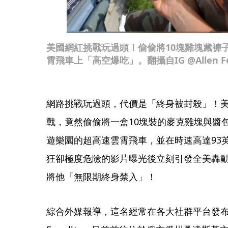
美國網紅挑戰玩過頭！偷偷將10塊雞塊藏褲
霄飛車上「高空爆吃」。翻攝自IG @Allen Fer
網路挑戰玩過頭，代價是「終身被封殺」！
戰，竟然偷偷將一盒10塊裝的麥克雞塊與醬
遊樂園的超高速雲霄飛車，並在時速高達93
狂卻極度危險的影片曝光後立刻引發全美轟
將他「無限期終身禁入」！
綜合外媒報導，這名經常在各大社群平台發布