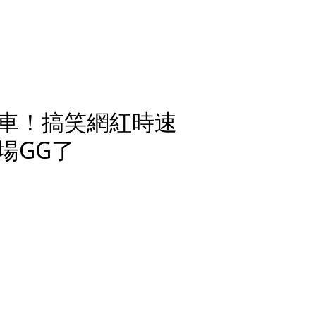
車！搞笑網紅時速
下場GG了