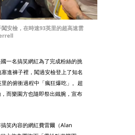
子闖安檢，在時速93英里的超高速雲
rell
美國一名搞笑網紅為了完成粉絲的挑
包塞進褲子裡，闖過安檢登上了知名
英里的俯衝過程中「瘋狂爆吃」。超
動，而樂園方也隨即祭出鐵腕，宣布
搞笑內容的網紅費雷爾（Alan