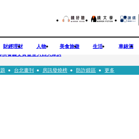
財經理財
人物
美食旅遊
生活
車錶酒
師供養義父黃金全入四大庫房
話題
台北畫刊
房訊發燒榜
防詐鏡區
更多
視預算」 盼在野三思：改凍結處理受質疑項目
先鬼》回桃影娘家 《長安的荔枝》桃影加映一票難求