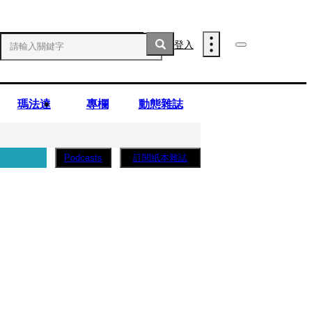
登入
瑪法達
專欄
動態雜誌
訂閱紙本雜誌
Podcasts