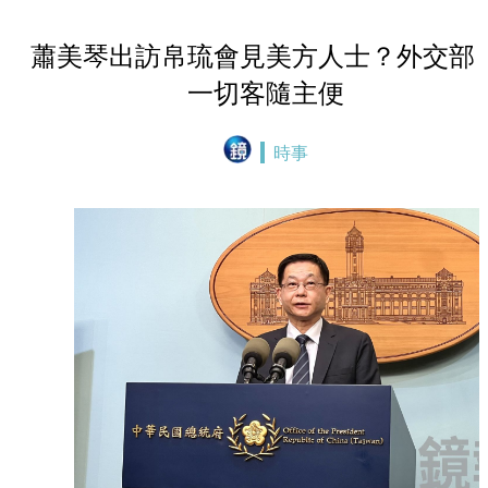
蕭美琴出訪帛琉會見美方人士？外交部
一切客隨主便
時事