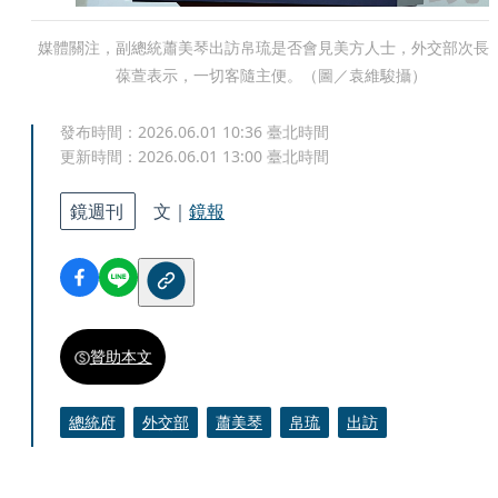
媒體關注，副總統蕭美琴出訪帛琉是否會見美方人士，外交部次長
葆萱表示，一切客隨主便。（圖／袁維駿攝）
發布時間：
2026.06.01 10:36
臺北時間
更新時間：
2026.06.01 13:00
臺北時間
鏡週刊
文｜
鏡報
贊助本文
總統府
外交部
蕭美琴
帛琉
出訪