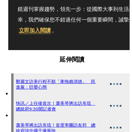
鏡週刊掌握趨勢，領先一步：從國際大事到生活
幸，我們確保您不錯過任何一個重要瞬間，誠摯
立即加入閱讀
。
延伸閱讀
鄭麗文訪美行程不順「牽拖賴清德」 民
進黨：巨嬰心態
快訊／上任後首次！蕭美琴將出訪帛琉
總統府9:30開記者會
蕭美琴將出訪帛琉！首度率團訪友邦 總
統府談中國干擾風險