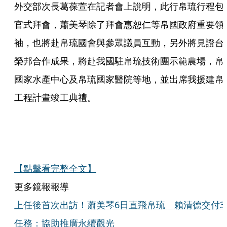
外交部次長葛葆萱在記者會上說明，此行帛琉行程包
官式拜會，蕭美琴除了拜會惠恕仁等帛國政府重要領
袖，也將赴帛琉國會與參眾議員互動，另外將見證台
榮邦合作成果，將赴我國駐帛琉技術團示範農場，帛
國家水產中心及帛琉國家醫院等地，並出席我援建帛
工程計畫竣工典禮。
【點擊看完整全文】
更多鏡報報導
上任後首次出訪！蕭美琴6日直飛帛琉 賴清德交付3
任務：協助推廣永續觀光