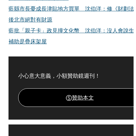
藍縣市長憂成長津貼地方買單 沈伯洋：修《財劃法
後北市絕對有財源
藍批「親子卡」政見撞文化幣 沈伯洋：沒人會說生
補助是疊床架屋
小心意大意義，小額贊助鏡週刊！
贊助本文