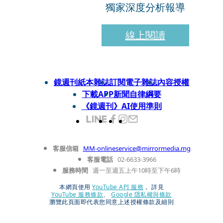
獨家深度分析報導
線上閱讀
鏡週刊紙本雜誌
訂閱電子雜誌
內容授權
下載APP
新聞自律綱要
《鏡週刊》AI使用準則
客服信箱
MM-onlineservice@mirrormedia.mg
客服電話
02-6633-3966
服務時間
週一至週五上午10時至下午6時
本網頁使用
YouTube API 服務
， 詳見
YouTube 服務條款
、
Google 隱私權與條款
瀏覽此頁面即代表您同意上述授權條款及細則