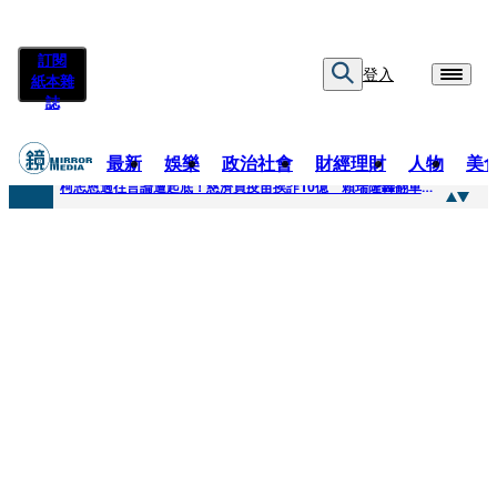
訂閱
登入
紙本雜
誌
最新
娛樂
政治社會
財經理財
人物
美
快訊
柯志恩過往言論遭起底！慈濟買疫苗挨詐10億 賴瑞隆轟翻車：應為當年錯誤道歉
快訊
善款不是私房錢！慈濟採購疫苗被騙10億沒報案遭炎上 基金會緊急說明
快訊
王凱靈堂遺照曝！選用3年前「白衣燦笑照」背後故事洋蔥超大顆... 70歲媽媽打破禁忌送愛子