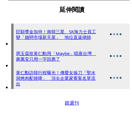
延伸閱讀
巨額獎金加持！南韓三星、SK海力士員工
變「婚戀市場新天菜」 地位直逼律師
周玉蔻批黃仁勳用「Maybe」唱衰台灣
蔣萬安只用一字回應了
黃仁勳訪韓行程曝光！傳愛女操刀「聖水
洞烤肉配燒啤」 頂尖企業家賓客名單流
出
鏡週刊