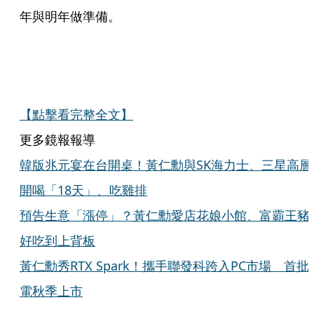
年與明年做準備。
【點擊看完整全文】
更多鏡報報導
韓版兆元宴在台開桌！黃仁勳與SK海力士、三星高層
開喝「18天」、吃雞排
預告生意「漲停」？黃仁勳愛店花娘小館、富霸王豬
好吃到上背板
黃仁勳秀RTX Spark！攜手聯發科跨入PC市場 首批
電秋季上市