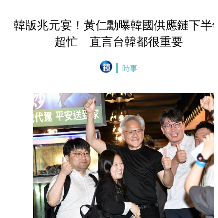
韓版兆元宴！黃仁勳曝韓國供應鏈下半
超忙 直言台韓都很重要
時事