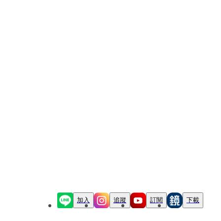
加入
追蹤
訂閱
下載