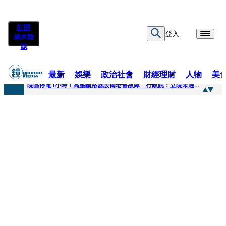
訂閱
登入
紙本雜
誌
最新
娛樂
政治社會
財經理財
人物
美
快訊
院區停電1小時！高壓斷路器設備老舊故障 行政院：立院未通過預算
快訊
慈濟採購疫苗被騙10億為何不提告？ 高嘉瑜籲完整揭露真相
快訊
姜厚仁小24歲女友「臺大超狂學歷」遭疑 3碩1博論文全無資料