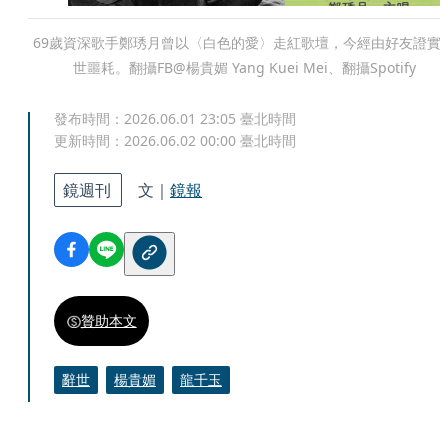
69歲資深歌手鄭琇月曾以〈白色的愛〉走紅歌壇，今經由好友證實
世噩耗。翻攝FB@楊貴媚 Yang Kuei Mei、翻攝Spotify
發布時間：
2026.06.01 23:05
臺北時間
更新時間：
2026.06.02 00:00
臺北時間
鏡週刊
文｜
鏡報
贊助本文
辭世
楊貴媚
龍千玉