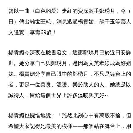
曾以一曲〈白色的愛〉走紅的資深歌手鄭琇月，今（
日）傳出離世噩耗，消息透過楊貴媚、龍千玉等藝人
文證實，享壽69歲！
楊貴媚今深夜在臉書發文，透露鄭琇月已於近日安詳
世。她分享自己與鄭琇月，是因為文英牽線成為好姐
妹。楊貴媚分享自己眼中的鄭琇月，不只是舞台上的
者，更是一位善良、溫暖、樂於助人的人。她總是以
誠待人，留給這個世界上許多溫暖與美好⋯
楊貴媚也惋惜地說：「雖然此刻心中有萬般不捨，但
希望大家記得她最美的模樣——那個站在舞台上，用