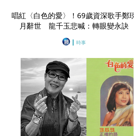
唱紅〈白色的愛〉！69歲資深歌手鄭
月辭世 龍千玉悲喊：轉眼變永訣
時事