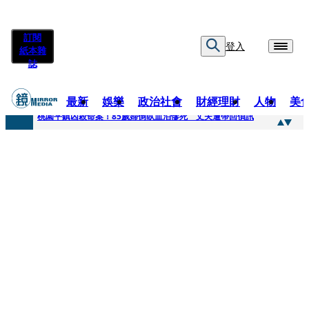
訂閱
登入
紙本雜
誌
最新
娛樂
政治社會
財經理財
人物
美
快訊
桃園平鎮凶殺命案！85歲婦倒臥血泊慘死 丈夫遭帶回偵訊
快訊
狠詐慈濟10.6億！神鬼律師陳昱瑄「親接機BNT抵台」 同框陳時中、張淑芬畫面曝光
快訊
邊看偶像邊拚韓國行 《2026 SBS歌謠大戰SUMMER》TVBS直播祭追星福利