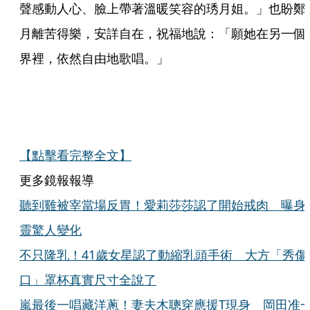
聲感動人心、臉上帶著溫暖笑容的琇月姐。」也盼鄭
月離苦得樂，安詳自在，祝福地說：「願她在另一個
界裡，依然自由地歌唱。」
【點擊看完整全文】
更多鏡報報導
聽到雞被宰當場反胃！愛莉莎莎認了開始戒肉 曝身
靈驚人變化
不只隆乳！41歲女星認了動縮乳頭手術 大方「秀傷
口」罩杯真實尺寸全說了
嵐最後一唱藏洋蔥！妻夫木聰穿應援T現身 岡田准