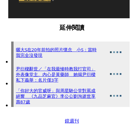
延伸閱讀
曬大S在20年前拍的照片懷念 小S：當時
我完全沒發現
尹衍樑辭世／「在我最慘時教我打官司」
外表像堂主、內心是黃藥師 她揭尹衍樑
私下義舉：名片僅3字
「你好大的官威呀」與周星馳公堂對罵成
絕響 《九品芝麻官》李公公劉洵逝世享
壽87歲
鏡週刊