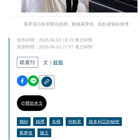
奚夢瑤日前舉辦完婚禮。翻攝奚夢瑤、點點被貓抓微博
發布時間：
2026.06.03 16:29
臺北時間
更新時間：
2026.06.03 21:01
臺北時間
鏡週刊
文｜
鏡報
贊助本文
婚紗
婚禮
名模
何猷君
維多利亞的秘密
奚夢瑤
賭王