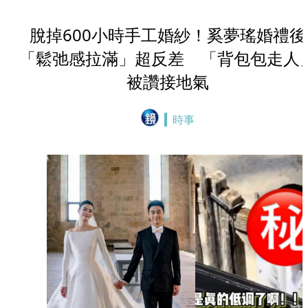
脫掉600小時手工婚紗！奚夢瑤婚禮後
「鬆弛感拉滿」超反差 「背包包走人
被讚接地氣
時事