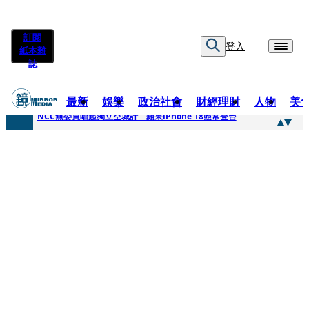
訂閱
登入
紙本雜
誌
最新
娛樂
政治社會
財經理財
人物
美
快訊
NCC無委員唱起獨立空城計 蘋果iPhone 18照常登台
快訊
六強片齊聚桃影 小薰《祖先鬼》回桃影娘家 《長安的荔枝》桃影加映一票難求
快訊
8年磨一劍 陳法拉自編自導《Bloodline》進軍多倫多 柯林法洛姊弟相挺