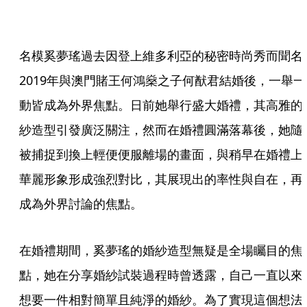
名模奚夢瑤過去因登上維多利亞的秘密時尚秀而聞名
2019年與澳門賭王何鴻燊之子何猷君結婚後，一舉一
動皆成為外界焦點。日前她舉行盛大婚禮，其高雅的
紗造型引發廣泛關注，然而在婚禮圓滿落幕後，她隨
被捕捉到換上輕便便服離場的畫面，與稍早在婚禮上
華麗形象形成強烈對比，其展現出的率性與自在，再
成為外界討論的焦點。
在婚禮期間，奚夢瑤的婚紗造型無疑是全場矚目的焦
點，她在分享婚紗試裝過程時曾透露，自己一直以來
想要一件相對簡單且純淨的婚紗。為了實現這個想法