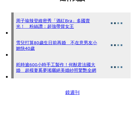
周子瑜辣登維密秀「酒紅Bra」多國賣
光！ 粉絲讚：超強帶貨女王
雪兒打算80歲生日前再婚 不在意男友小
她快40歲
耗時逾600小時手工製作！何猷君法國大
婚 超模妻奚夢瑤曬絕美婚紗照驚艷全網
鏡週刊