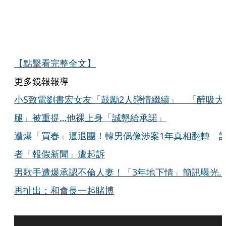
【點擊看完整全文】
更多鏡報報導
小S致電劉書宏女友「鼓勵2人戀情繼續」 「醉吸大
腿」被重提…他裸上身「誠懇給承諾」
遭爆「買春」逼退團！韓男偶像涉案1年真相翻轉 
者「報假新聞」遭起訴
男歌手遭爆承認不倫人妻！「3年地下情」簡訊曝光…
再扯出：和會長一起賭博