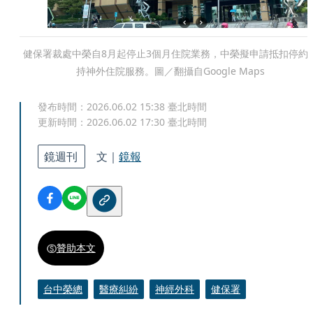
健保署裁處中榮自8月起停止3個月住院業務，中榮擬申請抵扣停約
持神外住院服務。圖／翻攝自Google Maps
發布時間：
2026.06.02 15:38
臺北時間
更新時間：
2026.06.02 17:30
臺北時間
鏡週刊
文｜
鏡報
贊助本文
台中榮總
醫療糾紛
神經外科
健保署