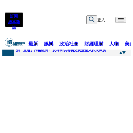
訂閱
登入
紙本雜
誌
最新
娛樂
政治社會
財經理財
人物
美
快訊
創「互道」詐騙慈濟！ 女律師供養義父黃金全入四大庫房
快訊
前時力黨魁表態「反對刪公視預算」 盼在野三思：改凍結處理受質疑項目
快訊
六強片齊聚桃影 小薰《祖先鬼》回桃影娘家 《長安的荔枝》桃影加映一票難求