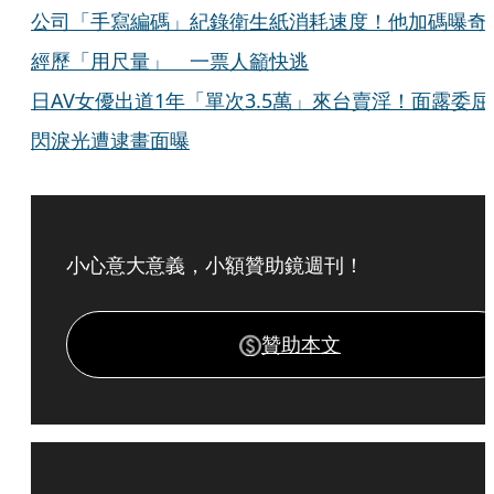
公司「手寫編碼」紀錄衛生紙消耗速度！他加碼曝奇
經歷「用尺量」 一票人籲快逃
日AV女優出道1年「單次3.5萬」來台賣淫！面露委屈
閃淚光遭逮畫面曝
小心意大意義，小額贊助鏡週刊！
贊助本文