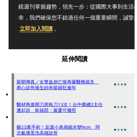
鏡週刊掌握趨勢，領先一步：從國際大事到生活
幸，我們確保您不錯過任何一個重要瞬間，誠摯
立即加入閱讀
。
延伸閱讀
新聞傳真／女警血崩亡後再爆醫療疏失
惠心診所接生紗布留婦肚逾年
醫材商進開刀房執刀13次！台中榮總2主任
遭起訴 衛福部：最重可撤照
砸23萬手術！反讓小弟弟縮水變9cm 阿
北氣壞蛋洗高雄診所