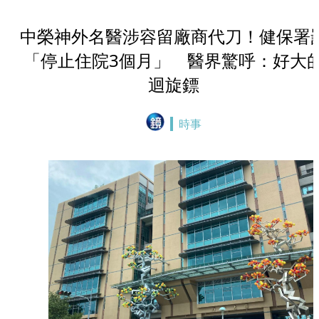
中榮神外名醫涉容留廠商代刀！健保署
「停止住院3個月」 醫界驚呼：好大
迴旋鏢
時事