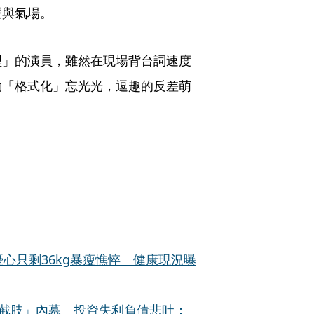
嚴與氣場。
型」的演員，雖然在現場背台詞速度
動「格式化」忘光光，逗趣的反差萌
心只剩36kg暴瘦憔悴 健康現況曝
點截肢」內幕 投資失利負債悲吐：