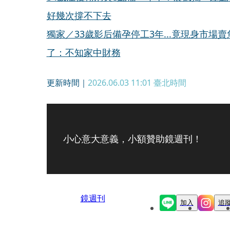
好幾次撐不下去
獨家／33歲影后備孕停工3年...竟現身市
了：不知家中財務
更新時間｜
2026.06.03 11:01
臺北時間
小心意大意義，小額贊助鏡週刊！
鏡週刊
加入
追