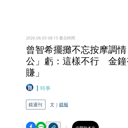
2026.06.03 08:15
臺北時間
曾智希擺攤不忘按摩調情
公」虧：這樣不行 金鐘
賺」
時事
鏡週刊
文｜
鏡報
贊助本文