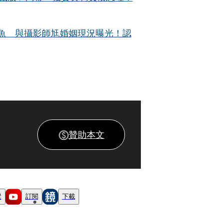
場賣魚 與攝影師尪婚姻現況曝光！認
贊助本文
蹤
訂閱
下載