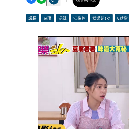
議長
裴琳
馮凱
江俊翰
娛樂超skr
8點檔