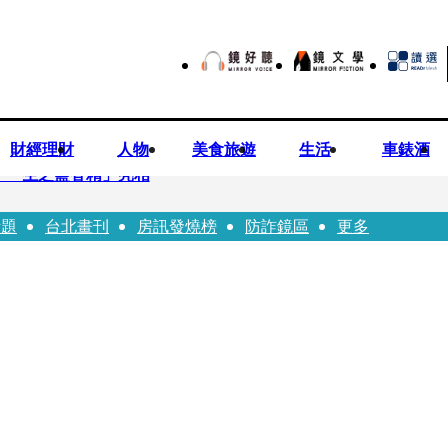
財經理財
人物
美食旅遊
生活
車錶酒
「一生之鹽香精」亮相
話題
台北畫刊
房訊發燒榜
防詐鏡區
更多
園八旬翁毆妻致死檢聲押
 認了「我也會崩潰」：傷口終究會癒合