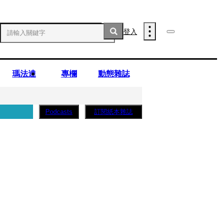
登入
瑪法達
專欄
動態雜誌
訂閱紙本雜誌
Podcasts