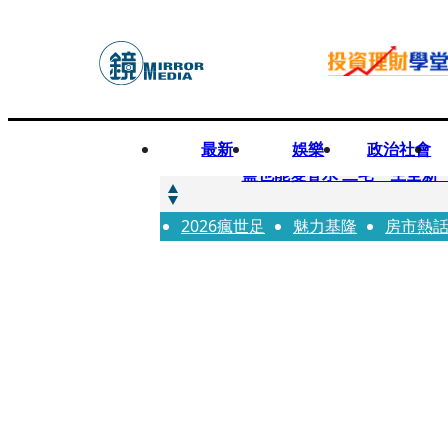
最新
娛樂
政治社會
快訊
鹽也能變香水 三宅一生全新
2026瘋世足
快訊
魅力基隆
房市熱
不堪妻子碎念情緒失控 桃
快訊
蔡依珊撕掉「完美」標籤！