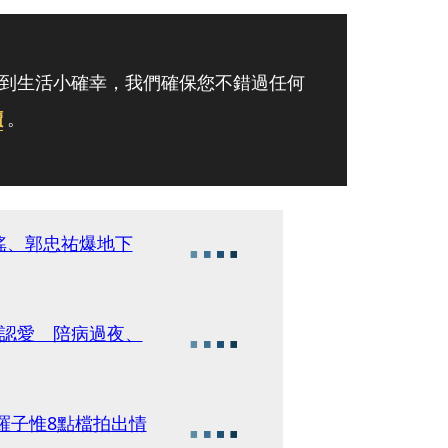
到生活小確幸，我們確保您不錯過任何
讀
。
瑤、郭忠祐爆地下
不認愛 陪病過夜、
羅子惟8點檔拍出情