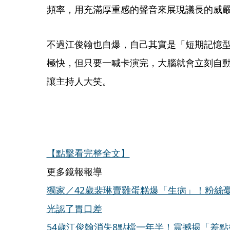
頻率，用充滿厚重感的聲音來展現議長的威
不過江俊翰也自爆，自己其實是「短期記憶
極快，但只要一喊卡演完，大腦就會立刻自
讓主持人大笑。
【點擊看完整全文】
更多鏡報報導
獨家／42歲裴琳賣雞蛋糕爆「生病」！粉絲憂
光認了胃口差
54歲江俊翰消失8點檔一年半！震撼揭「差