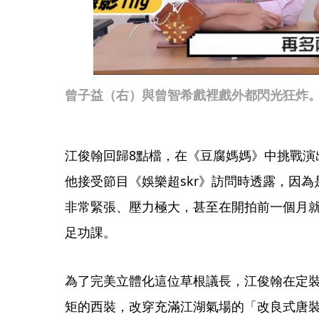
曾子益（右）與曾智希戲裡戲外都閃光狂炸
江俊翰回歸8點檔，在《豆腐媽媽》中挑戰演
他接受節目《娛樂超skr》訪問時透露，因
非常緊張、壓力極大，甚至在開拍前一個月
足功課。
為了完美立體化這位草根議長，江俊翰在定
矩的西裝，改穿充滿江湖氣場的「改良式唐