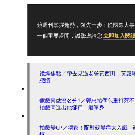
鏡週刊掌握趨勢，領先一步：從國際大事
一個重要瞬間，誠摯邀請您
立即加入閱
鏡爆焦點／帶去見過老爸黃西田 黃露
戀情
假戲真做沒名分1／郭忠祐偶包重打死
拍戲同進出他卻稱：還單身
拍戲變CP／獨家！配對蘇晏霈太入戲 
愫