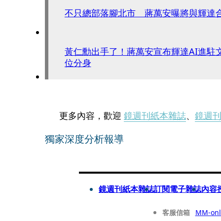
不只總部落腳北市 蔣萬安曝將與輝達
黃仁勳出手了！蔣萬安宣布輝達AI進駐
位分身
更多內容，歡迎
鏡週刊紙本雜誌
、
鏡週
獨家深度分析報導
鏡週刊紙本雜誌
訂閱電子雜誌
內容
客服信箱
MM-onl