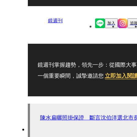
鏡週刊
加入
追
鏡週刊掌握趨勢，領先一步：從國際大事
一個重要瞬間，誠摯邀請您
立即加入閱
陳水扁曬照掛保證 斷言沈伯洋選北市