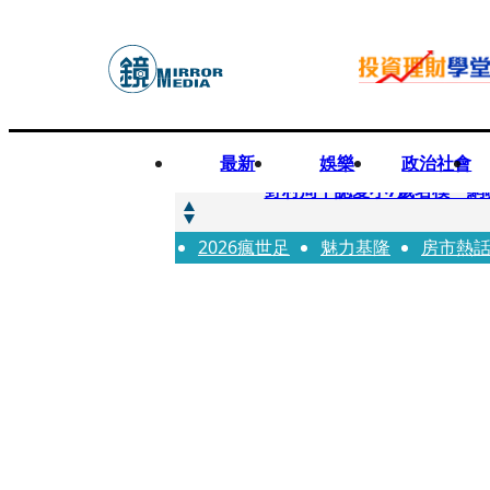
最新
娛樂
政治社會
快訊
野村周平認愛小7歲名模 網
2026瘋世足
快訊
魅力基隆
房市熱
8年磨一劍 陳法拉自編自導《
快訊
笑著笑著就哭了 被遺忘的日