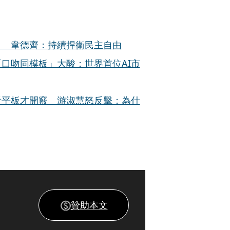
」 韋德齊：持續捍衛民主自由
口吻同模板」大酸：世界首位AI市
看平板才開竅 游淑慧怒反擊：為什
贊助本文