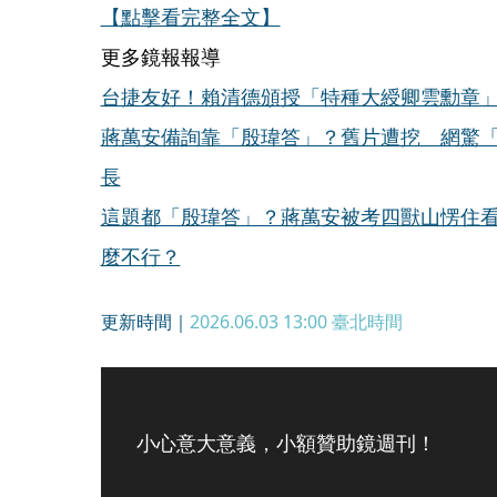
【點擊看完整全文】
更多鏡報報導
台捷友好！賴清德頒授「特種大綬卿雲勳章
蔣萬安備詢靠「殷瑋答」？舊片遭挖 網驚「
長
這題都「殷瑋答」？蔣萬安被考四獸山愣住
麼不行？
更新時間｜
2026.06.03 13:00
臺北時間
小心意大意義，小額贊助鏡週刊！