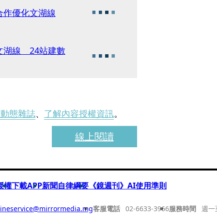
合作優化文湖線
文湖線 24站建數
刊動態雜誌
、
了解內容授權資訊
。
線上閱讀
授權
下載APP
新聞自律綱要
《鏡週刊》AI使用準則
ineservice@mirrormedia.mg
客服電話
02-6633-3966
服務時間
週一