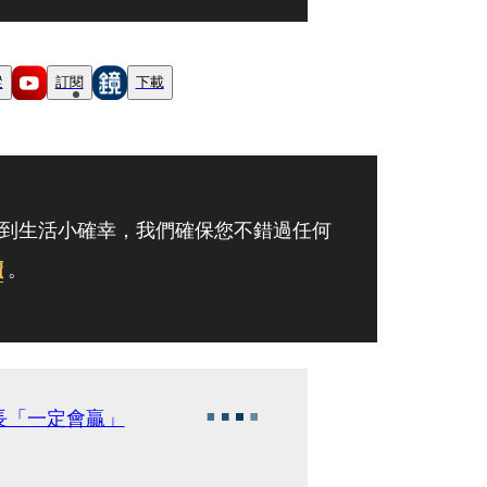
蹤
訂閱
下載
到生活小確幸，我們確保您不錯過任何
讀
。
長「一定會贏」