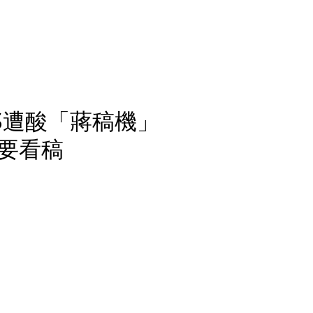
SS遭酸「蔣稿機」
要看稿