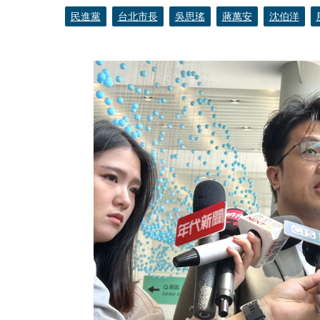
民進黨
台北市長
吳思瑤
蔣萬安
沈伯洋