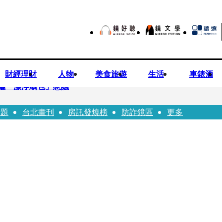
財經理財
人物
美食旅遊
生活
車錶酒
曬「漂浮鵰包」惹議
話題
台北畫刊
房訊發燒榜
防詐鏡區
更多
Bloodline》進軍多倫多 柯林法洛姊弟相挺
本喜劇天才川島雄三 4K修復重返大銀幕