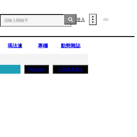
登入
瑪法達
專欄
動態雜誌
訂閱紙本雜誌
Podcasts