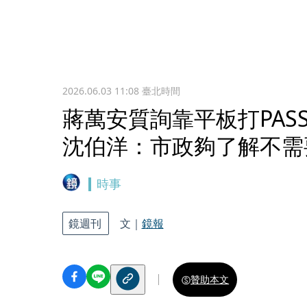
2026.06.03 11:08
臺北時間
蔣萬安質詢靠平板打PA
沈伯洋：市政夠了解不需
時事
鏡週刊
文｜
鏡報
贊助本文