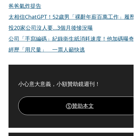
爸爸氣炸提告
太相信ChatGPT！52歲男「裸辭年薪百萬工作」履歷
投20家公司沒人要…3個月後慘況曝
公司「手寫編碼」紀錄衛生紙消耗速度！他加碼曝奇
經歷「用尺量」 一票人籲快逃
小心意大意義，小額贊助鏡週刊！
贊助本文