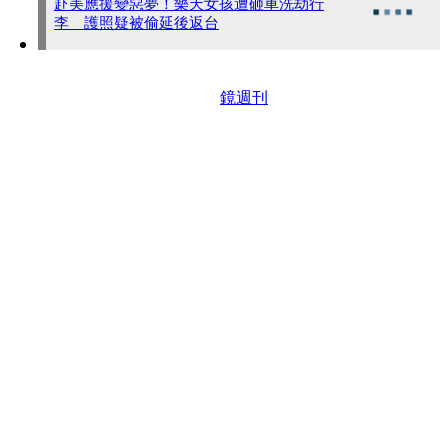
赴美應援變惡夢！樂天女孩遭砸車洗劫行
李 護照疑被偷延後返台
鏡週刊