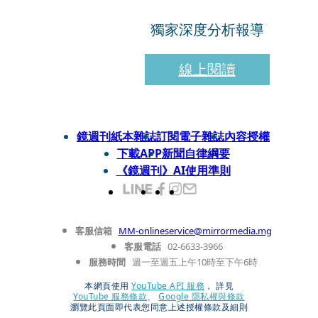
獨家深度分析報導
線上閱讀
鏡週刊紙本雜誌
訂閱電子雜誌
內容授權
下載APP
新聞自律綱要
《鏡週刊》AI使用準則
客服信箱
MM-onlineservice@mirrormedia.mg
客服電話
02-6633-3966
服務時間
週一至週五上午10時至下午6時
本網頁使用
YouTube API 服務
， 詳見
YouTube 服務條款
、
Google 隱私權與條款
瀏覽此頁面即代表您同意上述授權條款及細則