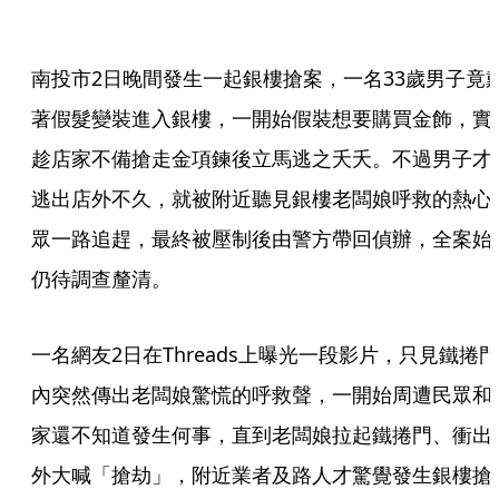
南投市2日晚間發生一起銀樓搶案，一名33歲男子竟
著假髮變裝進入銀樓，一開始假裝想要購買金飾，實
趁店家不備搶走金項鍊後立馬逃之夭夭。不過男子才
逃出店外不久，就被附近聽見銀樓老闆娘呼救的熱心
眾一路追趕，最終被壓制後由警方帶回偵辦，全案始
仍待調查釐清。
一名網友2日在Threads上曝光一段影片，只見鐵捲門
內突然傳出老闆娘驚慌的呼救聲，一開始周遭民眾和
家還不知道發生何事，直到老闆娘拉起鐵捲門、衝出
外大喊「搶劫」，附近業者及路人才驚覺發生銀樓搶