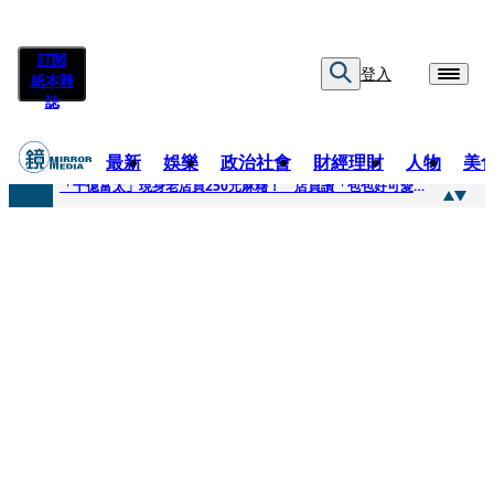
訂閱
登入
紙本雜
誌
最新
娛樂
政治社會
財經理財
人物
美
快訊
「千億富太」現身老店買250元麻糬！ 店員讚「包包好可愛」她笑回：我自己做的
快訊
姜厚任小24歲女友爆當小三、假學歷！ 友「扯郭台銘」曝交往內幕：我們又不像他
快訊
吳昕陽新任無店面零售商業同業公會理事長 提四大策略續走台灣零售業新局