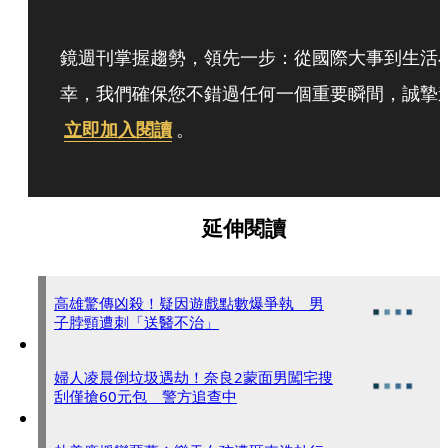
鏡週刊掌握趨勢，領先一步：從國際大事到生活
幸，我們確保您不錯過任何一個重要瞬間，誠摯
立即加入閱讀
。
延伸閱讀
高雄驚傳凶殺！疑因遊戲點數爆爭執 男
子脖頸遭刺「送醫不治」
婦人凌晨倒垃圾遇劫！奈良2蒙面男闖宅搜
刮僅搶60元包 警方追查中