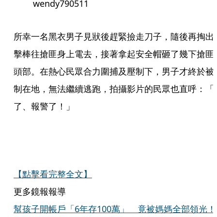
wendy790511
所幸一名黑衣男子見狀後趕緊撿走刀子，隨後再掏出
擊棒往搶匪身上電去，接著拿起安全帽砸了幾下搶匪
頭部。在熱心民眾合力圍捕及壓制下，男子才終於被
制在地，無法繼續逃跑，拍攝影片的民眾也直呼：「
了、報警了！」
【點擊看完整全文】
更多鏡報報導
幫孩子開帳戶「6年存100萬」 竟被媽媽全部領光！