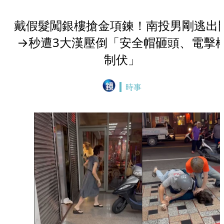
戴假髮闖銀樓搶金項鍊！南投男剛逃出
→秒遭3大漢壓倒「安全帽砸頭、電擊
制伏」
時事