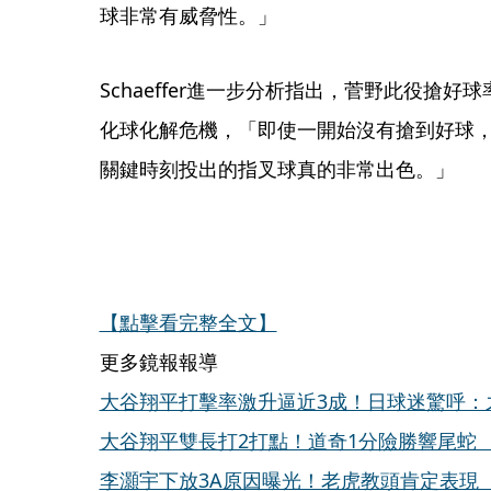
球非常有威脅性。」
Schaeffer進一步分析指出，菅野此役搶
化球化解危機，「即使一開始沒有搶到好球
關鍵時刻投出的指叉球真的非常出色。」
【點擊看完整全文】
更多鏡報報導
大谷翔平打擊率激升逼近3成！日球迷驚呼：
大谷翔平雙長打2打點！道奇1分險勝響尾蛇
李灝宇下放3A原因曝光！老虎教頭肯定表現 