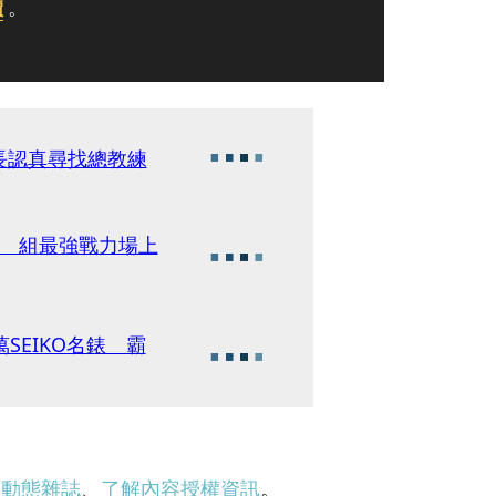
讀
。
長認真尋找總教練
辛 組最強戰力場上
SEIKO名錶 霸
刊動態雜誌
、
了解內容授權資訊
。