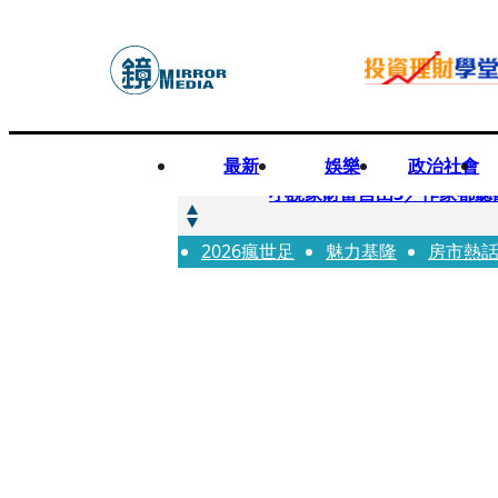
最新
娛樂
政治社會
快訊
小說家財富自由3／作家都聽
2026瘋世足
快訊
魅力基隆
房市熱
《殺手媽咪》孔曉振揹什麼包？
快訊
幼幼台哥哥變博士藝人 李博