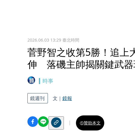
2026.06.03 13:29
臺北時間
菅野智之收第5勝！追上
伸 落磯主帥揭關鍵武器
時事
鏡週刊
文｜
鏡報
贊助本文