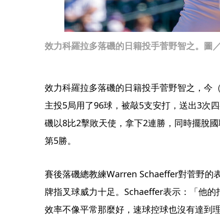
效力科羅拉多落磯的日籍投手菅野智之。圖／
效力科羅拉多落磯的日籍投手菅野智之，今（
主投5局用了96球，被敲5支安打，送出3次
磯以8比2擊敗天使，拿下2連勝，同時擺脫
第5勝。
賽後落磯總教練Warren Schaeffer對
牌指叉球威力十足。Schaeffer表示：「
效率不像平常那麼好，速球控球也沒有達到