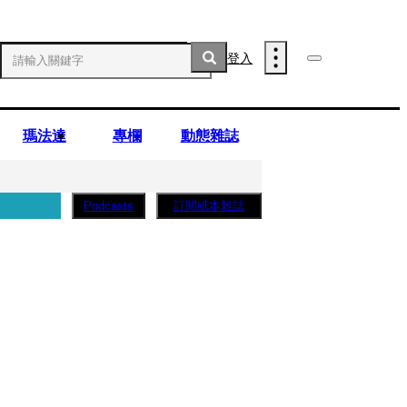
登入
瑪法達
專欄
動態雜誌
訂閱紙本雜誌
Podcasts