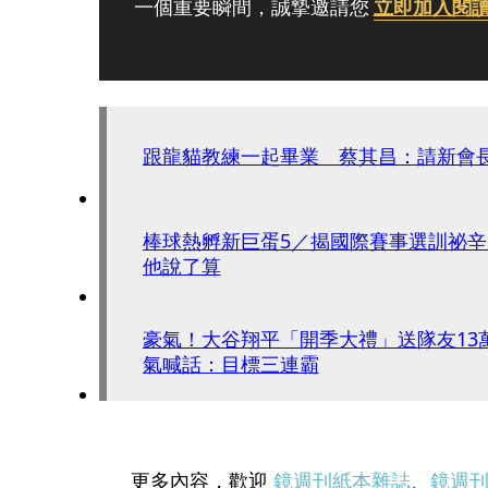
一個重要瞬間，誠摯邀請您
立即加入閱
跟龍貓教練一起畢業 蔡其昌：請新會
棒球熱孵新巨蛋5／揭國際賽事選訓祕
他說了算
豪氣！大谷翔平「開季大禮」送隊友13萬
氣喊話：目標三連霸
更多內容，歡迎
鏡週刊紙本雜誌
、
鏡週