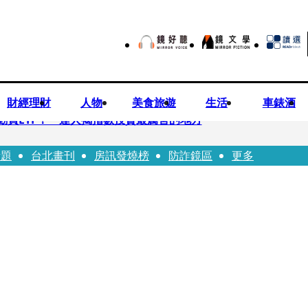
財經理財
人物
美食旅遊
生活
車錶酒
勸買ETF！ 達人揭指數投資最厲害的地方
話題
台北畫刊
房訊發燒榜
防詐鏡區
更多
 DELVAUX兩款經典包成劇中焦點
翔情牽王欣晨5年