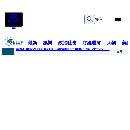
訂閱
登入
紙本雜
誌
最新
娛樂
政治社會
財經理財
人物
美
快訊
姜厚任曝女友前夫是好友 護愛嗆小三爆料「你在講三小」
快訊
劉畊宏將登《披荊斬棘》call周杰倫求救 周董「3字建議」他無奈：這不是健美比賽！
快訊
【台中戰局特輯】何欣純支持度暴增 藍營民調老劇本急救援