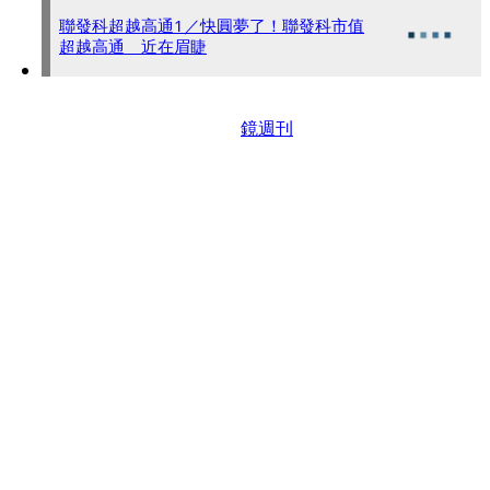
聯發科超越高通1／快圓夢了！聯發科市值
超越高通 近在眉睫
鏡週刊