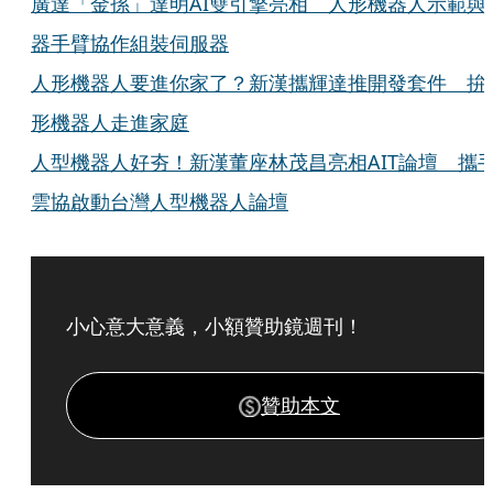
廣達「金孫」達明AI雙引擎亮相 人形機器人示範與
器手臂協作組裝伺服器
人形機器人要進你家了？新漢攜輝達推開發套件 拚
形機器人走進家庭
人型機器人好夯！新漢董座林茂昌亮相AIT論壇 攜
雲協啟動台灣人型機器人論壇
小心意大意義，小額贊助鏡週刊！
贊助本文