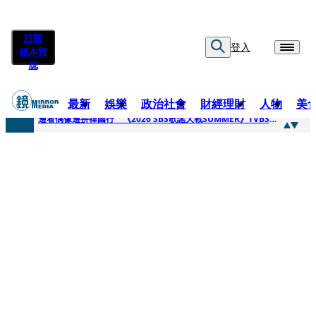
訂閱
登入
紙本雜
誌
最新
娛樂
政治社會
財經理財
人物
美
快訊
邊看偶像邊拚韓國行 《2026 SBS歌謠大戰SUMMER》TVBS直播祭追星福利
快訊
代誌大條火急跳船？ 宏碁派任李文詳接掌兆基屋管2天就喊撤出！
快訊
一句「請回去坐好」 特教生持斷掃把戳女代課老師眼睛大失血近失明