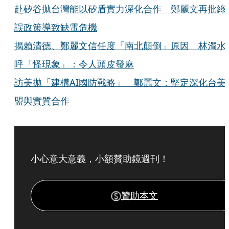
赴矽谷拋台灣能以矽盾實力深化合作 鄭麗文再批綠
誤政策導致缺電危機
揭賴清德、鄭麗文信任度「南北顛倒」原因 林濁水
呼「怪現象」：令人頭皮發麻
訪美拋「建構AI國防戰略」 鄭麗文：堅定深化台美
盟與實質合作
小心意大意義，小額贊助鏡週刊！
贊助本文