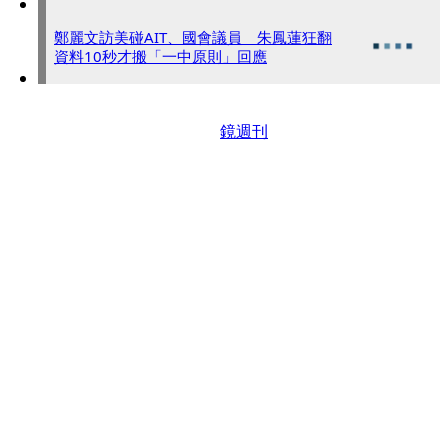
鄭麗文訪美碰AIT、國會議員 朱鳳蓮狂翻
資料10秒才搬「一中原則」回應
鏡週刊