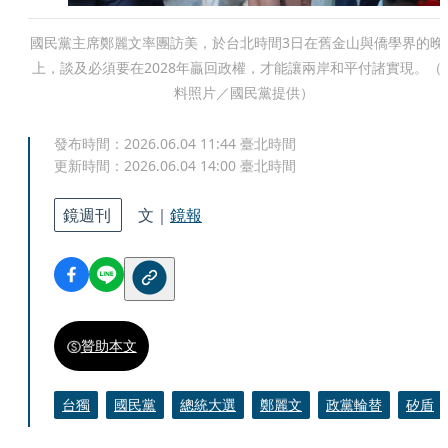
國民黨主席鄭麗文率團訪美，於台北時間3日在舊金山與僑學界的晚
上，談及必須要在2028年贏回政權，才能讓兩岸和平付諸實現。（
料照片／國民黨提供）
發布時間：
2026.06.04 11:44
臺北時間
更新時間：
2026.06.04 14:00
臺北時間
鏡週刊
文｜
鏡報
贊助本文
台獨
國民黨
總統大選
鄭麗文
政黨輪替
矽盾