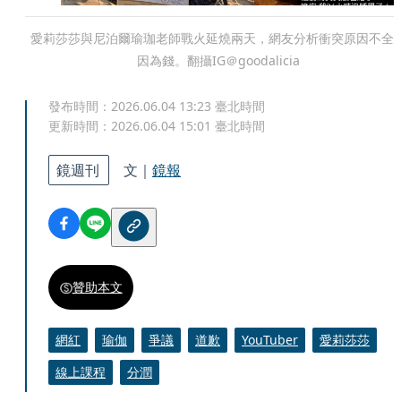
愛莉莎莎與尼泊爾瑜珈老師戰火延燒兩天，網友分析衝突原因不全
因為錢。翻攝IG＠goodalicia
發布時間：
2026.06.04 13:23
臺北時間
更新時間：
2026.06.04 15:01
臺北時間
鏡週刊
文｜
鏡報
贊助本文
網紅
瑜伽
爭議
道歉
YouTuber
愛莉莎莎
線上課程
分潤