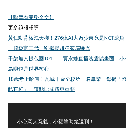
【點擊看完整全文】
更多鏡報報導
黃仁勳背板洩天機！276億AI大廠少東竟是NCT成
「超級富二代」劉揚揚超狂家底曝光
千架無人機包圍101！ 賈永婕直播洩震撼畫面：小
島嶼也是世界核心
18歲考上哈佛！瓦城千金全校第一名畢業 母揭「殘
酷真相」：這點比成績更重要
小心意大意義，小額贊助鏡週刊！