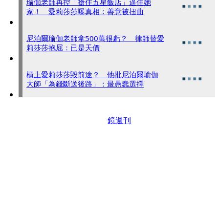
瑜伽老師再控「搶住五星飯店」逼住她
家！ 愛莉莎莎曝真相：善意被扭曲
尼泊爾瑜伽老師拿500萬很虧？ 律師替愛
莉莎莎抱屈：已是天價
槓上愛莉莎莎毀前途？ 他批尼泊爾瑜伽
大師「為錢斷送後路」：最愚蠢選擇
鏡週刊