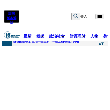
訂閱
登入
紙本雜
誌
最新
娛樂
政治社會
財經理財
人物
美
快訊
鹽也能變香水 三宅一生全新「一生之鹽香精」亮相
快訊
不堪妻子碎念情緒失控 桃園八旬翁毆妻致死檢聲押
快訊
蔡依珊撕掉「完美」標籤！ 認了「我也會崩潰」：傷口終究會癒合