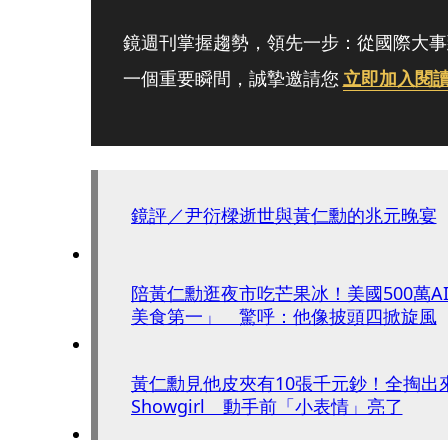
鏡週刊掌握趨勢，領先一步：從國際大事
一個重要瞬間，誠摯邀請您
立即加入閱
鏡評／尹衍樑逝世與黃仁勳的兆元晚宴
陪黃仁勳逛夜市吃芒果冰！美國500萬A
美食第一」 驚呼：他像披頭四掀旋風
黃仁勳見他皮夾有10張千元鈔！全掏出
Showgirl 動手前「小表情」亮了