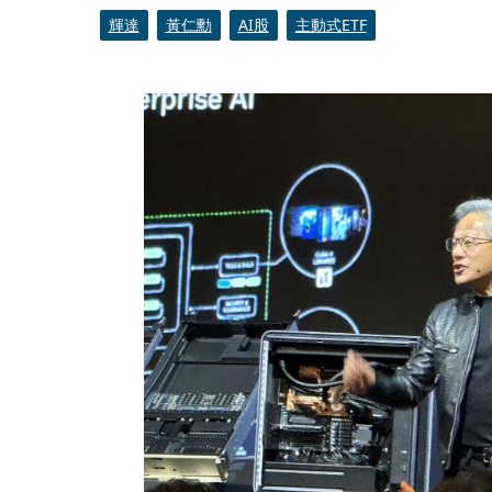
輝達
黃仁勳
AI股
主動式ETF