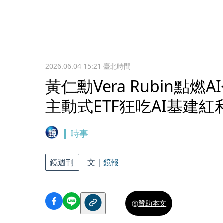
2026.06.04 15:21
臺北時間
黃仁勳Vera Rubin
主動式ETF狂吃AI基建紅
時事
鏡週刊
文｜
鏡報
贊助本文