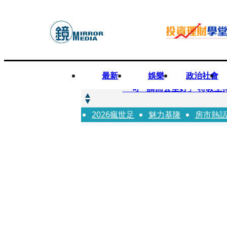
最新
娛樂
政治社會
快訊
一句「請回去坐好」 特教生
2026瘋世足
快訊
魅力基隆
房市熱
新聞內幕／員工4月就反映毒
快訊
新聞內幕／提供詐團提款卡