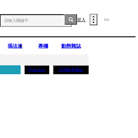
登入
瑪法達
專欄
動態雜誌
訂閱紙本雜誌
Podcasts