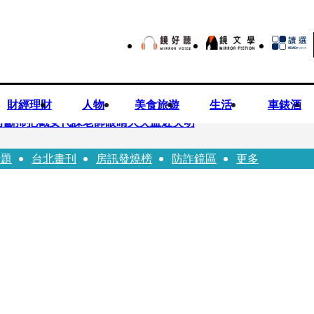
財經理財
人物
美食旅遊
生活
車錶酒
持斷掃把戳女代課老師眼睛大失血近失明
話題
台北畫刊
房訊發燒榜
防詐鏡區
更多
油 中聯高層隱匿鐵證曝光
害人上當 警局長女兒淪詐騙犯遭判刑