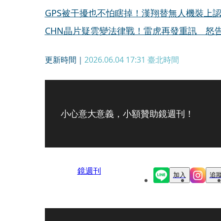
GPS被干擾也不怕瞎掉！漢翔替無人機裝上
CHN晶片疑雲變法律戰！雷虎再發重訊 怒告
更新時間｜
2026.06.04 17:31
臺北時間
小心意大意義，小額贊助鏡週刊！
鏡週刊
加入
追