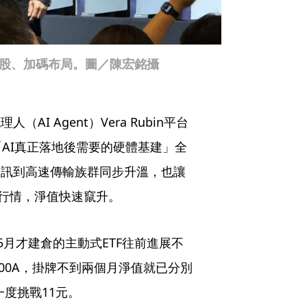
持股、加碼布局。圖／陳宏銘攝
AI Agent）Vera Rubin平台
「AI真正落地後需要的硬體基建」全
通訊到高速傳輸族群同步升溫，也讓
人行情，淨值快速竄升。
5月才建倉的主動式ETF往前進展不
0400A，掛牌不到兩個月淨值就已分別
一度挑戰11元。