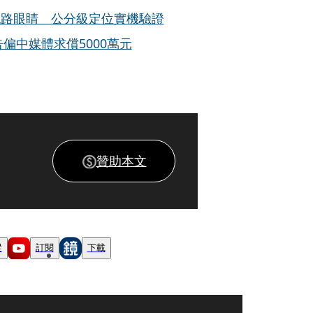
認路眼睛 公分級定位實機驗證
偏中媒體求償5000萬元
贊助本文
蹤
訂閱
下載