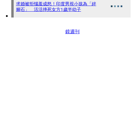
求婚被拒惱羞成怒！印度男視小孩為「絆
腳石」 活活摔死女方1歲半幼子
鏡週刊