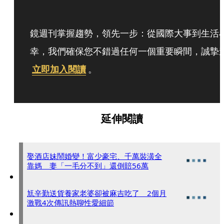
鏡週刊掌握趨勢，領先一步：從國際大事到生活
幸，我們確保您不錯過任何一個重要瞬間，誠摯
立即加入閱讀
。
延伸閱讀
娶酒店妹鬧婚變！富少豪宅、千萬裝潢全
靠媽 妻「一毛分不到」還倒賠56萬
尪辛勤送貨養家老婆卻被麻吉吃了 2個月
激戰4次傳訊熱聊性愛細節