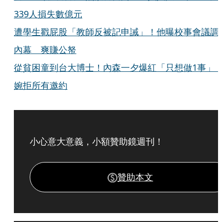
339人損失數億元
遭學生戳屁股「教師反被記申誡」！他曝校事會議調
內幕 爽賺公帑
從貧困童到台大博士！內森一夕爆紅「只想做1事
婉拒所有邀約
小心意大意義，小額贊助鏡週刊！
贊助本文