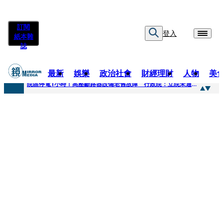
訂閱
登入
紙本雜
誌
最新
娛樂
政治社會
財經理財
人物
美
快訊
院區停電1小時！高壓斷路器設備老舊故障 行政院：立院未通過預算
快訊
慈濟採購疫苗被騙10億為何不提告？ 高嘉瑜籲完整揭露真相
快訊
姜厚仁小24歲女友「臺大超狂學歷」遭疑 3碩1博論文全無資料