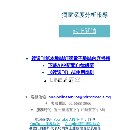
獨家深度分析報導
線上閱讀
鏡週刊紙本雜誌
訂閱電子雜誌
內容授權
下載APP
新聞自律綱要
《鏡週刊》AI使用準則
客服信箱
MM-onlineservice@mirrormedia.mg
客服電話
02-6633-3966
服務時間
週一至週五上午10時至下午6時
本網頁使用
YouTube API 服務
， 詳見
YouTube 服務條款
、
Google 隱私權與條款
瀏覽此頁面即代表您同意上述授權條款及細則